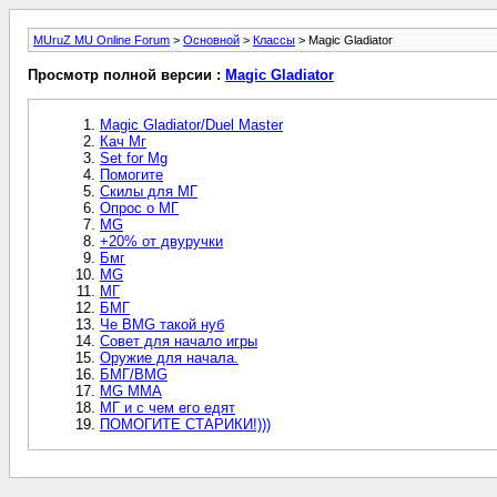
MUruZ MU Online Forum
>
Основной
>
Классы
> Magic Gladiator
Просмотр полной версии :
Magic Gladiator
Magic Gladiator/Duel Master
Кач Мг
Set for Mg
Помогите
Скилы для МГ
Опрос о МГ
MG
+20% от двуручки
Бмг
MG
МГ
БМГ
Че BMG такой нуб
Совет для начало игры
Оружие для начала.
БМГ/BMG
MG MMA
МГ и с чем его едят
ПОМОГИТЕ СТАРИКИ!)))