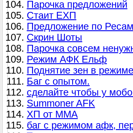
Парочка предложений
Стаит ЕХП
Предложение по Реса
Скрин Шоты
Парочка совсем ненуж
Режим АФК Ельф
Поднятие зен в режим
Баг с опытом.
сделайте чтобы у мобов
Summoner AFK
ХП от ММА
баг с режимом афк, перс