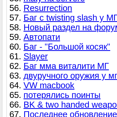
Resurrection
Баг с twisting slash у М
Новый раздел на фору
Автопати
Баг - "Большой косяк"
Slayer
Баг мма виталити МГ
двуручного оружия у м
VW macbook
потерялись поинты
BK & two handed weapo
Последнее обновление