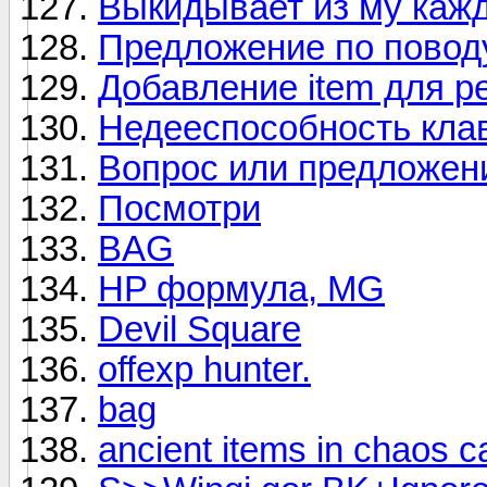
Выкидывает из му кажд
Предложение по поводу
Добавление item для р
Недееспособность клави
Вопрос или предложен
Посмотри
BAG
HP формула, MG
Devil Square
offexp hunter.
bag
ancient items in chaos ca