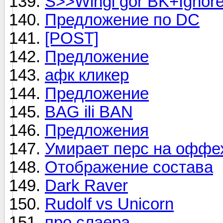
S>>Wingi gor BK+Ignor
Предложение по DC
[POST]
Предложение
афк кликер
Предложение
BAG ili BAN
Предложения
Умирает перс на оффе
Отображение состава
Dark Raver
Rudolf vs Unicorn
про слаера