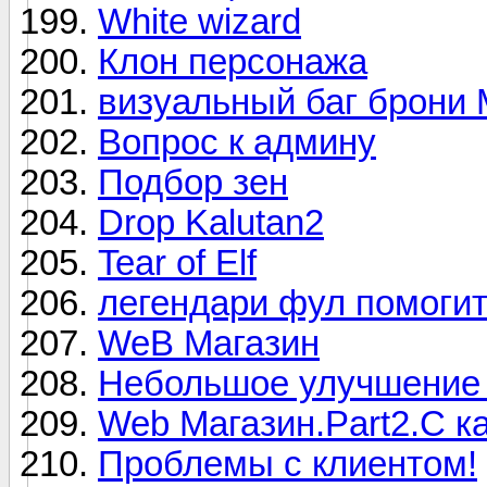
White wizard
Клон персонажа
визуальный баг брони
Вопрос к админу
Подбор зен
Drop Kalutan2
Tear of Elf
легендари фул помоги
WeB Магазин
Небольшое улучшение
Web Магазин.Part2.С к
Проблемы с клиентом!