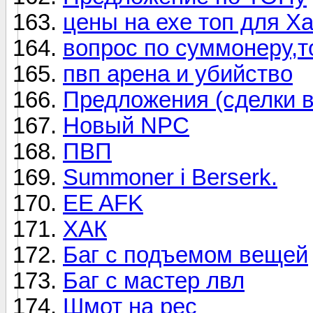
цены на ехе топ для Х
вопрос по суммонеру,т
пвп арена и убийство
Предложения (сделки в
Новый NPC
ПВП
Summoner i Berserk.
EE AFK
ХАК
Баг с подъемом вещей
Баг с мастер лвл
Шмот на рес