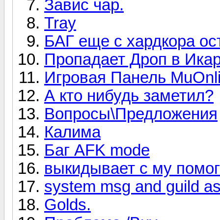
Завис чар.
Tray
БАГ еще с хардкора ос
Пропадает Дроп в Ика
Игровая Панель MuOnl
А кто нибудь заметил?
Вопросы\Предложения
Калима
Баг AFK mode
выкидывает с му помог
system msg and guild as
Golds.