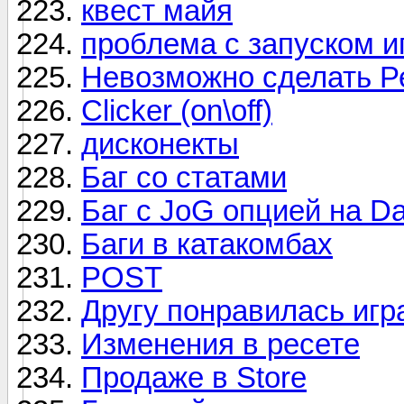
квест майя
проблема с запуском и
Невозможно сделать Р
Clicker (on\off)
дисконекты
Баг со статами
Баг с JoG опцией на Da
Баги в катакомбах
POST
Другу понравилась игра,
Изменения в ресете
Продаже в Store