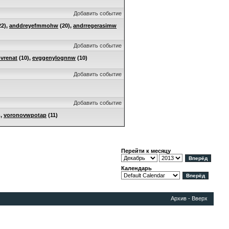
Добавить событие
22),
anddreyefmmohw
(20),
andrregerasimw
Добавить событие
vrenat
(10),
evggenylognnw
(10)
Добавить событие
Добавить событие
),
voronovwpotap
(11)
Перейти к месяцу
Календарь
Архив
-
Вверх