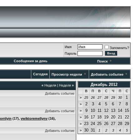
Имя
Запомнить?
Пароль
Сообщения за день
Поиск
Сегодня
Просмотр недели
Добавить событие
Декабрь 2012
«
Неделя
|
Неделя
»
В
П
В
С
Ч
П
С
Добавить событие
1
>
25
26
27
28
29
30
2
3
4
5
6
7
8
>
9
10
11
12
13
14
15
>
Добавить событие
16
17
18
19
20
21
22
>
orrilyin
(17),
vwiktoremellynv
(16),
23
24
25
26
27
28
29
>
30
31
>
1
2
3
4
5
Добавить событие