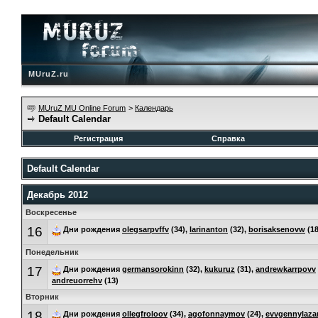
MUruZ.ru
MUruZ MU Online Forum
>
Календарь
Default Calendar
Регистрация
Справка
Default Calendar
Декабрь 2012
Воскресенье
16
Дни рождения
olegsarpvffv
(34),
larinanton
(32),
borisaksenovw
(18
Понедельник
17
Дни рождения
germansorokinn
(32),
kukuruz
(31),
andrewkarrpovv
andreuorrehv
(13)
Вторник
18
Дни рождения
ollegfroloov
(34),
agofonnaymov
(24),
evvgennylaza