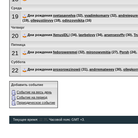
Среда
19
Дни рождения
svetasavvelva
(32),
vvadimkomarrv
(32),
andreiegur
(19),
ollegustiinvvv
(18),
odinzovnikita
(16)
Четверг
20
Дни рождения
Xenus|DL|
(34),
lavrbelovv
(34),
arsensesvffv
(30),
Tr
Пятница
21
Дни рождения
fedoroweremei
(32),
mironowvmitia
(27),
Porsh
(24),
Суббота
22
Дни рождения
proxorowzinowii
(31),
andrrematweev
(30),
ollegkorn
Добавить событие
Событие на весь день
Событие на период
Периодическое событие
Текущее время:
11:35
. Часовой пояс GMT +3.