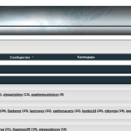
Календарь
Сообщество
),
oleganisiimv
(13),
wadimmustiniovv
(9)
(29),
Darkener
(23),
lavrrogov
(22),
vadimnazarrv
(22),
koekto16
(20),
niksynia
(19),
igg
rva
(21),
ilyantonvfff
(18),
oleggodincvv
(16)