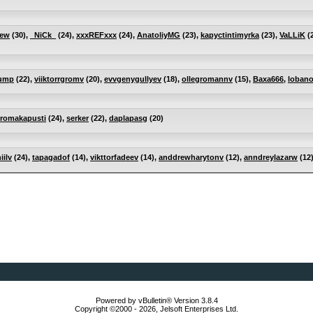
eew
(30),
_NiCk_
(24),
xxxREFxxx
(24),
AnatoliyMG
(23),
kapyctintimyrka
(23),
VaLLiK
(
ump
(22),
viiktorrgromv
(20),
evvgenygullyev
(18),
ollegromannv
(15),
Baxa666
,
lobano
romakapusti
(24),
serker
(22),
daplapasg
(20)
iilv
(24),
tapagadof
(14),
vikttorfadeev
(14),
anddrewharytonv
(12),
anndreylazarw
(12
Powered by vBulletin® Version 3.8.4
Copyright ©2000 - 2026, Jelsoft Enterprises Ltd.