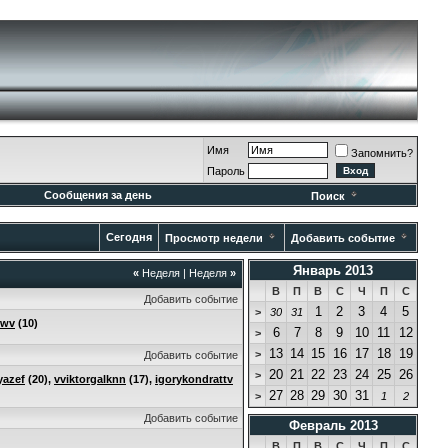
Имя
Запомнить?
Пароль
Сообщения за день
Поиск
Сегодня
Просмотр недели
Добавить событие
Январь 2013
«
Неделя
|
Неделя
»
В
П
В
С
Ч
П
С
Добавить событие
1
2
3
4
5
>
30
31
owv
(10)
6
7
8
9
10
11
12
>
13
14
15
16
17
18
19
>
Добавить событие
20
21
22
23
24
25
26
>
yazef
(20),
vviktorgalknn
(17),
igorykondrattv
27
28
29
30
31
>
1
2
Добавить событие
Февраль 2013
В
П
В
С
Ч
П
С