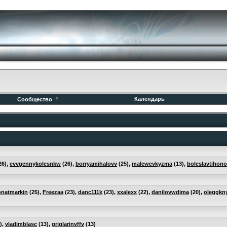
Календарь
Сообщество
26),
evvgennykolesnkw
(26),
borryamihalovv
(25),
malewevkyzma
(13),
boleslavtihon
onatmarkin
(25),
Freezaa
(23),
danc111k
(23),
xxalexx
(22),
danilovwdima
(20),
oleggkn
),
vladimblasc
(13),
griglarinvffv
(13)