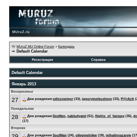
MUruZ.ru
MUruZ MU Online Forum
>
Календарь
Default Calendar
Регистрация
Справка
Default Calendar
Январь 2013
Воскресенье
27
Дни рождения
odinzowigor
(33),
iggorymerkushevv
(33),
P@rAzIt
(
Понедельник
28
Дни рождения
DesMen
,
nabludyatel
(51),
flights_of_fantasy
(35),
d
(17)
Вторник
29
Дни рождения
SoulMan
(24),
ollegmelnikw
(18),
mihailnnazarvw
(17