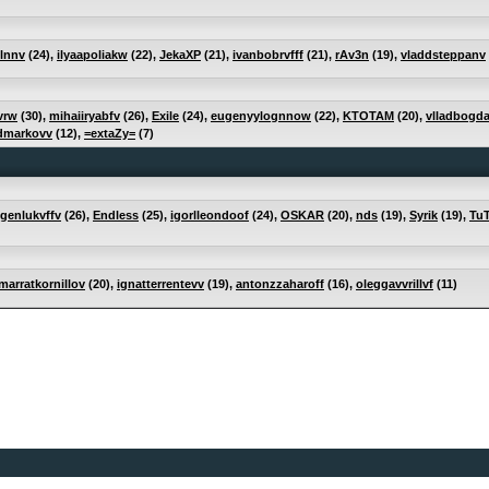
lnnv
(24),
ilyaapoliakw
(22),
JekaXP
(21),
ivanbobrvfff
(21),
rAv3n
(19),
vladdsteppanv
vrw
(30),
mihaiiryabfv
(26),
Exile
(24),
eugenyylognnow
(22),
KTOTAM
(20),
vlladbogd
dmarkovv
(12),
=extaZy=
(7)
genlukvffv
(26),
Endless
(25),
igorlleondoof
(24),
OSKAR
(20),
nds
(19),
Syrik
(19),
Tu
marratkornillov
(20),
ignatterrentevv
(19),
antonzzaharoff
(16),
oleggavvrillvf
(11)