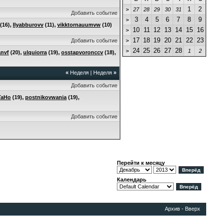
1
2
>
27
28
29
30
31
Добавить событие
3
4
5
6
7
8
9
>
(16),
Ilyabburovv
(11),
vikktornauumvw
(10)
10
11
12
13
14
15
16
>
17
18
19
20
21
22
23
Добавить событие
>
24
25
26
27
28
>
1
2
anvf
(20),
ulquiorra
(19),
osstapvoronccv
(18),
«
Неделя
|
Неделя
»
Добавить событие
TaHo
(19),
postnikovwania
(19),
Добавить событие
Перейти к месяцу
Календарь
Архив
-
Вверх