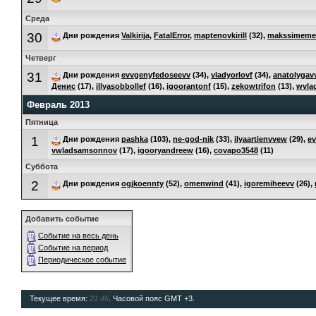
Среда
30
Дни рождения
Valkirija
,
FatalError
,
maptenovkirill
(32),
makssimeme
Четверг
31
Дни рождения
evvgenyfedoseevv
(34),
vladyorlovf
(34),
anatolygav
Денис
(17),
illyasobbollef
(16),
igoorantonf
(15),
zekowtrifon
(13),
wvla
Февраль 2013
Пятница
1
Дни рождения
pashka
(103),
ne-god-nik
(33),
ilyaartienvvew
(29),
ev
vwladsamsonnov
(17),
igooryandreew
(16),
covapo3548
(11)
Суббота
2
Дни рождения
ogjkoennty
(52),
omenwind
(41),
igoremiheevv
(26),
Добавить событие
Событие на весь день
Событие на период
Периодическое событие
Текущее время:
21:46
. Часовой пояс GMT +3.