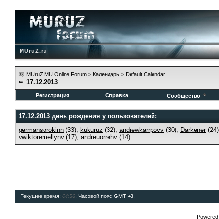
MUruZ.ru
MUruZ MU Online Forum
>
Календарь
>
Default Calendar
17.12.2013
Регистрация
Справка
Сообщество
17.12.2013 день рождения у пользователей:
germansorokinn
(33),
kukuruz
(32),
andrewkarrpovv
(30),
Darkener
(24
vwiktoremellynv
(17),
andreuorrehv
(14)
Текущее время:
04:56
. Часовой пояс GMT +3.
Powered b