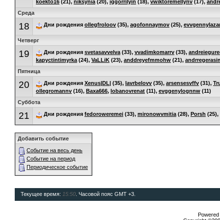
koekto16
(21),
niksynia
(20),
iggorrilyin
(18),
vwiktoremellynv
(17),
andr
Среда
18
Дни рождения
ollegfroloov
(35),
agofonnaymov
(25),
evvgennylaza
Четверг
19
Дни рождения
svetasavvelva
(33),
vvadimkomarrv
(33),
andreiegur
kapyctintimyrka
(24),
VaLLiK
(23),
anddreyefmmohw
(21),
andrregeras
Пятница
20
Дни рождения
Xenus|DL|
(35),
lavrbelovv
(35),
arsensesvffv
(31),
Tr
ollegromannv
(16),
Baxa666
,
lobanovrenat
(11),
evggenylognnw
(11)
Суббота
21
Дни рождения
fedoroweremei
(33),
mironowvmitia
(28),
Porsh
(25),
Добавить событие
Событие на весь день
Событие на период
Периодическое событие
Текущее время:
15:50
. Часовой пояс GMT +3.
Powered b