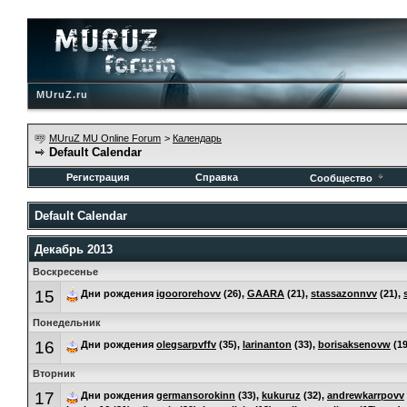
MUruZ.ru
MUruZ MU Online Forum
>
Календарь
Default Calendar
Регистрация
Справка
Сообщество
Default Calendar
Декабрь 2013
Воскресенье
15
Дни рождения
igoororehovv
(26),
GAARA
(21),
stassazonnvv
(21),
Понедельник
16
Дни рождения
olegsarpvffv
(35),
larinanton
(33),
borisaksenovw
(19
Вторник
17
Дни рождения
germansorokinn
(33),
kukuruz
(32),
andrewkarrpovv