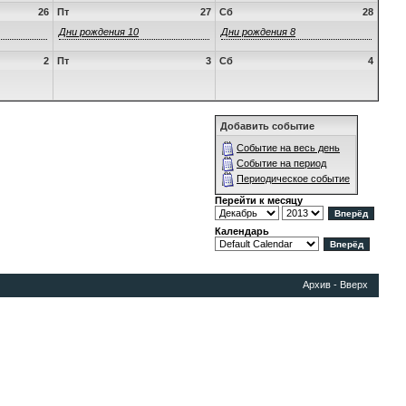
26
Пт
27
Сб
28
Дни рождения 10
Дни рождения 8
2
Пт
3
Сб
4
Добавить событие
Событие на весь день
Событие на период
Периодическое событие
Перейти к месяцу
Календарь
Архив
-
Вверх