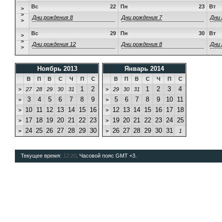
Вс
22
Пн
23
Вт
>
>
Дни рождения 8
Дни рождения 7
Дни 
>
Вс
29
Пн
30
Вт
>
>
Дни рождения 12
Дни рождения 8
Дни 
>
Ноябрь 2013
Январь 2014
В
П
В
С
Ч
П
С
В
П
В
С
Ч
П
С
1
2
1
2
3
4
>
27
28
29
30
31
>
29
30
31
3
4
5
6
7
8
9
5
6
7
8
9
10
11
>
>
10
11
12
13
14
15
16
12
13
14
15
16
17
18
>
>
17
18
19
20
21
22
23
19
20
21
22
23
24
25
>
>
24
25
26
27
28
29
30
26
27
28
29
30
31
>
>
1
Текущее время:
12:20
. Часовой пояс GMT +3.