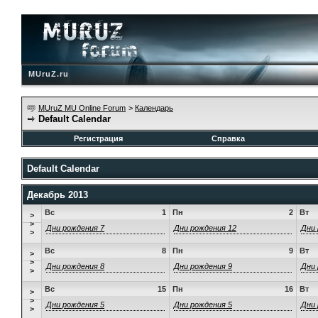
MUruZ.ru
MUruZ MU Online Forum
>
Календарь
Default Calendar
Регистрация
Справка
Default Calendar
Декабрь 2013
Вс
1
Пн
2
Вт
>
>
Дни рождения 7
Дни рождения 12
Дни 
>
Вс
8
Пн
9
Вт
>
>
Дни рождения 8
Дни рождения 9
Дни 
>
Вс
15
Пн
16
Вт
>
>
Дни рождения 5
Дни рождения 5
Дни 
>