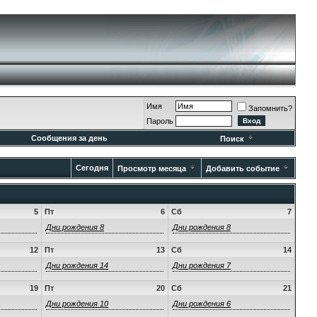
Имя
Запомнить?
Пароль
Сообщения за день
Поиск
Сегодня
Просмотр месяца
Добавить событие
5
Пт
6
Сб
7
Дни рождения 8
Дни рождения 8
12
Пт
13
Сб
14
Дни рождения 14
Дни рождения 7
19
Пт
20
Сб
21
Дни рождения 10
Дни рождения 6