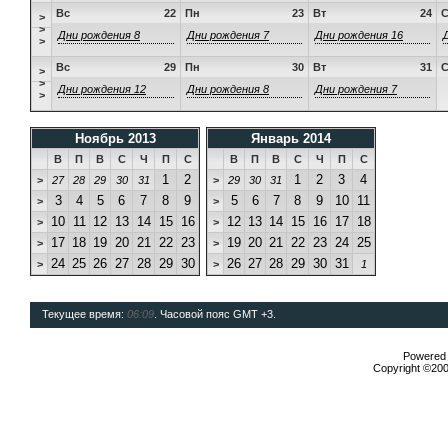
Вс
22
Пн
23
Вт
24
>
>
Дни рождения 8
Дни рождения 7
Дни рождения 16
>
Вс
29
Пн
30
Вт
31
>
>
Дни рождения 12
Дни рождения 8
Дни рождения 7
>
Ноябрь 2013
Январь 2014
В
П
В
С
Ч
П
С
В
П
В
С
Ч
П
С
1
2
1
2
3
4
>
27
28
29
30
31
>
29
30
31
3
4
5
6
7
8
9
5
6
7
8
9
10
11
>
>
10
11
12
13
14
15
16
12
13
14
15
16
17
18
>
>
17
18
19
20
21
22
23
19
20
21
22
23
24
25
>
>
24
25
26
27
28
29
30
26
27
28
29
30
31
>
>
1
Текущее время:
06:09
. Часовой пояс GMT +3.
Powered b
Copyright ©2000