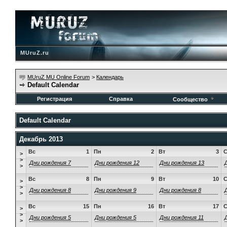
MUruZ.ru
MUruZ MU Online Forum
>
Календарь
Default Calendar
Регистрация
Справка
Сообщество
Default Calendar
Декабрь 2013
Вс
1
Пн
2
Вт
3
>
>
Дни рождения 7
Дни рождения 12
Дни рождения 13
>
Вс
8
Пн
9
Вт
10
>
>
Дни рождения 8
Дни рождения 9
Дни рождения 8
>
Вс
15
Пн
16
Вт
17
>
>
Дни рождения 5
Дни рождения 5
Дни рождения 11
>