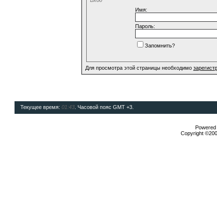
Имя:
Пароль:
Запомнить?
Для просмотра этой страницы необходимо
зарегист
Текущее время:
01:43
. Часовой пояс GMT +3.
Powered b
Copyright ©2000