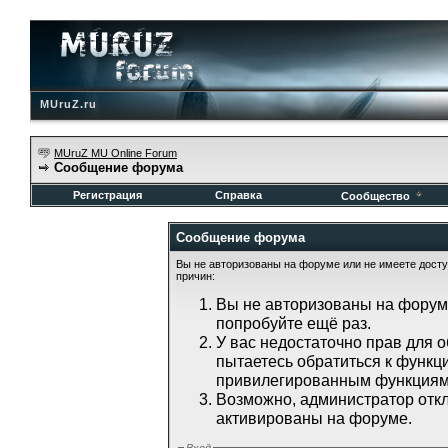
MUruZ.ru
MUruZ MU Online Forum
Сообщение форума
Регистрация
Справка
Сообщество
Сообщение форума
Вы не авторизованы на форуме или не имеете доступ
причин:
Вы не авторизованы на форуме
попробуйте ещё раз.
У вас недостаточно прав для 
пытаетесь обратиться к функц
привилегированным функциям
Возможно, администратор откл
активированы на форуме.
Вход