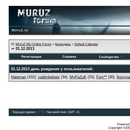
MUruZ.ru
MUruZ MU Online Forum
>
Календарь
>
Default Calendar
01.12.2013
Регистрация
Справка
Сообщество
01.12.2013 день рождения у пользователей:
Hateman
(102),
vadimbelowv
(34),
MyPaZuK
(33),
Fury**
(30),
firssyx
Текущее время:
17:03
. Часовой пояс GMT +3.
Powered b
Copyright ©2000