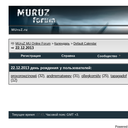
MUruZ.ru
MUruZ MU Online Forum
>
Календарь
>
Default Calendar
22.12.2013
Регистрация
Справка
Сообщество
22.12.2013 день рождения у пользователей:
proxorowzinowii
(32),
andrrematweev
(31),
ollegkorniilv
(25),
tapagadof
(12)
Текущее время:
07:43
. Часовой пояс GMT +3.
Powered b