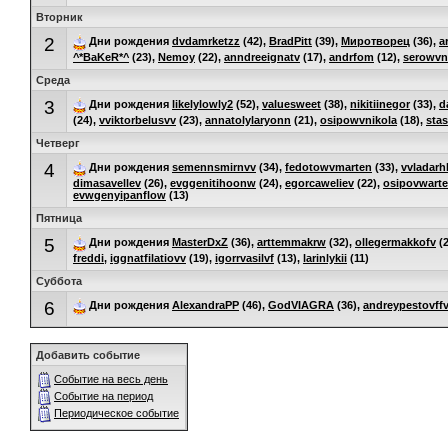
Вторник
2
Дни рождения
dvdamrketzz
(42),
BradPitt
(39),
Миротворец
(36),
a
^*BaKeR*^
(23),
Nemoy
(22),
anndreeignatv
(17),
andrfom
(12),
serowvn
Среда
3
Дни рождения
likelylowly2
(52),
valuesweet
(38),
nikitiinegor
(33),
d
(24),
vviktorbelusvv
(23),
annatolylaryonn
(21),
osipowvnikola
(18),
stas
Четверг
4
Дни рождения
semennsmirnvv
(34),
fedotowvmarten
(33),
vvladarh
dimasavellev
(26),
evggenitihoonw
(24),
egorcaweliev
(22),
osipovwart
evwgenyipanflow
(13)
Пятница
5
Дни рождения
MasterDxZ
(36),
arttemmakrw
(32),
ollegermakkofv
(2
freddi
,
iggnatfilatiovv
(19),
igorrvasilvf
(13),
larinlykii
(11)
Суббота
6
Дни рождения
AlexandraPP
(46),
GodVIAGRA
(36),
andreypestovff
Добавить событие
Событие на весь день
Событие на период
Периодическое событие