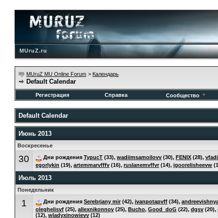
MUruZ.ru
MUruZ MU Online Forum
>
Календарь
Default Calendar
Регистрация
Справка
Сообщество
Default Calendar
Июнь 2013
Воскресенье
30
Дни рождения
TypucT
(33),
wadiimsamoilovv
(30),
FENIX
(28),
vfa
egorlykin
(19),
artemmarvfffv
(16),
ruslanemvffvr
(14),
igoorelisheevw
(1
Июль 2013
Понедельник
1
Дни рождения
Serebrjany mir
(42),
ivanpotapvff
(34),
andreevishny
oleghelisvf
(25),
allexnikonnov
(25),
Bucho
,
Good_doG
(22),
dgsv
(20),
(12),
wladyxinowievv
(12)