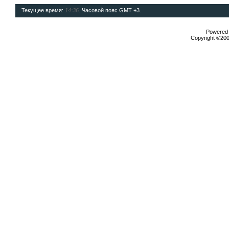
Текущее время:
14:36
. Часовой пояс GMT +3.
Powered b
Copyright ©2000