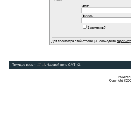
Имя:
Пароль:
Запомнить?
Для просмотра этой страницы необходимо
зарегист
Текущее время:
17:43
. Часовой пояс GMT +3.
Powered b
Copyright ©2000