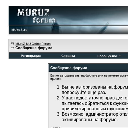
MUruZ.ru
MUruZ MU Online Forum
Сообщение форума
Регистрация
Справка
Сообщество
Сообщение форума
Вы не авторизованы на форуме или не имеете доступ
причин:
Вы не авторизованы на форуме
попробуйте ещё раз.
У вас недостаточно прав для 
пытаетесь обратиться к функц
привилегированным функциям
Возможно, администратор откл
активированы на форуме.
Вход