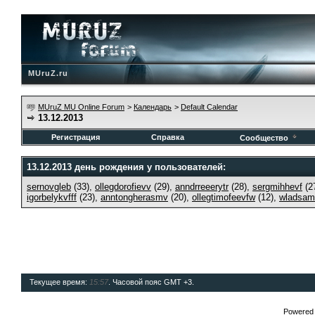
MUruZ.ru
MUruZ MU Online Forum
>
Календарь
>
Default Calendar
13.12.2013
Регистрация
Справка
Сообщество
13.12.2013 день рождения у пользователей:
sernovgleb
(33),
ollegdorofievv
(29),
anndrreeerytr
(28),
sergmihhevf
(2
igorbelykvfff
(23),
anntongherasmv
(20),
ollegtimofeevfw
(12),
wladsam
Текущее время:
15:57
. Часовой пояс GMT +3.
Powered b