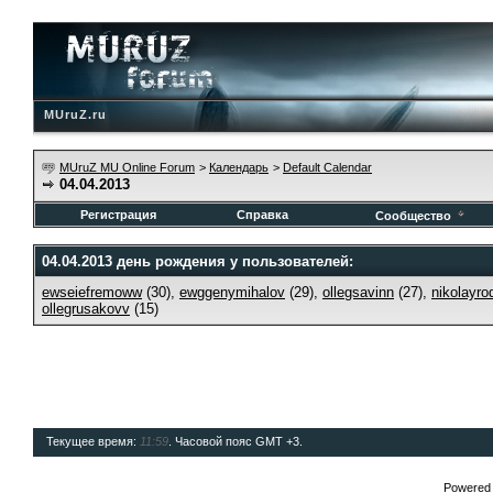
MUruZ.ru
MUruZ MU Online Forum
>
Календарь
>
Default Calendar
04.04.2013
Регистрация
Справка
Сообщество
04.04.2013 день рождения у пользователей:
ewseiefremoww
(30),
ewggenymihalov
(29),
ollegsavinn
(27),
nikolayro
ollegrusakovv
(15)
Текущее время:
11:59
. Часовой пояс GMT +3.
Powered b