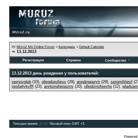
MUruZ.ru
MUruZ MU Online Forum
>
Календарь
>
Default Calendar
13.12.2013
Регистрация
Справка
Сообщество
13.12.2013 день рождения у пользователей:
sernovgleb
(33),
ollegdorofievv
(29),
anndrreeerytr
(28),
sergmihhevf
(2
igorbelykvfff
(23),
anntongherasmv
(20),
ollegtimofeevfw
(12),
wladsam
Текущее время:
22:46
. Часовой пояс GMT +3.
Powered b