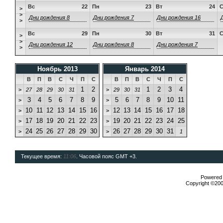
Вс
22
Пн
23
Вт
24
>
>
Дни рождения 8
Дни рождения 7
Дни рождения 16
>
Вс
29
Пн
30
Вт
31
>
>
Дни рождения 12
Дни рождения 8
Дни рождения 7
>
Ноябрь 2013
Январь 2014
В
П
В
С
Ч
П
С
В
П
В
С
Ч
П
С
1
2
1
2
3
4
>
27
28
29
30
31
>
29
30
31
3
4
5
6
7
8
9
5
6
7
8
9
10
11
>
>
10
11
12
13
14
15
16
12
13
14
15
16
17
18
>
>
17
18
19
20
21
22
23
19
20
21
22
23
24
25
>
>
24
25
26
27
28
29
30
26
27
28
29
30
31
>
>
1
Текущее время:
11:06
. Часовой пояс GMT +3.
Powered b
Copyright ©2000