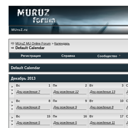
MUruZ.ru
MUruZ MU Online Forum
>
Календарь
Default Calendar
Регистрация
Справка
Сообщество
Default Calendar
Декабрь 2013
Вс
1
Пн
2
Вт
3
>
>
Дни рождения 7
Дни рождения 12
Дни рождения 13
>
Вс
8
Пн
9
Вт
10
>
>
Дни рождения 8
Дни рождения 9
Дни рождения 8
>
Вс
15
Пн
16
Вт
17
>
>
Дни рождения 5
Дни рождения 5
Дни рождения 11
>