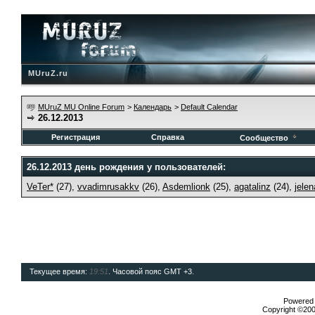
MUruZ.ru
MUruZ MU Online Forum
>
Календарь
>
Default Calendar
26.12.2013
Регистрация
Справка
Сообщество
26.12.2013 день рождения у пользователей:
VeTer*
(27),
vvadimrusakkv
(26),
Asdemlionk
(25),
agatalinz
(24),
jele
Текущее время:
19:51
. Часовой пояс GMT +3.
Powered b
Copyright ©2000