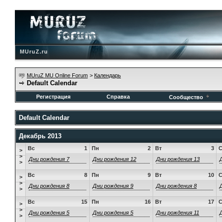
MUruZ.ru
MUruZ MU Online Forum
>
Календарь
Default Calendar
Регистрация
Справка
Сообщество
Default Calendar
Декабрь 2013
Вс
1
Пн
2
Вт
3
>
>
Дни рождения 7
Дни рождения 12
Дни рождения 13
>
Вс
8
Пн
9
Вт
10
>
>
Дни рождения 8
Дни рождения 9
Дни рождения 8
>
Вс
15
Пн
16
Вт
17
>
>
Дни рождения 5
Дни рождения 5
Дни рождения 11
>