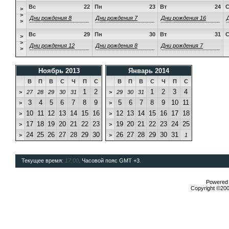
Вс
22
Пн
23
Вт
24
>
>
Дни рождения 8
Дни рождения 7
Дни рождения 16
>
Вс
29
Пн
30
Вт
31
>
>
Дни рождения 12
Дни рождения 8
Дни рождения 7
>
Ноябрь 2013
Январь 2014
В
П
В
С
Ч
П
С
В
П
В
С
Ч
П
С
1
2
1
2
3
4
>
27
28
29
30
31
>
29
30
31
3
4
5
6
7
8
9
5
6
7
8
9
10
11
>
>
10
11
12
13
14
15
16
12
13
14
15
16
17
18
>
>
17
18
19
20
21
22
23
19
20
21
22
23
24
25
>
>
24
25
26
27
28
29
30
26
27
28
29
30
31
>
>
1
Текущее время:
17:00
. Часовой пояс GMT +3.
Powered b
Copyright ©2000