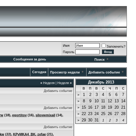
Имя
Запомнить?
Пароль
Сообщения за день
Поиск
Сегодня
Просмотр недели
Добавить событие
Декабрь 2013
«
Неделя
|
Неделя
»
В
П
В
С
Ч
П
С
Добавить событие
1
2
3
4
5
6
7
>
8
9
10
11
12
13
14
>
15
16
17
18
19
20
21
>
Добавить событие
22
23
24
25
26
27
28
>
rw
(18),
egortitov
(16),
silovwmixail
(14),
29
30
31
>
1
2
3
4
Добавить событие
lkw
(22),
KPyMKA4_BK
,
zefae
(21),