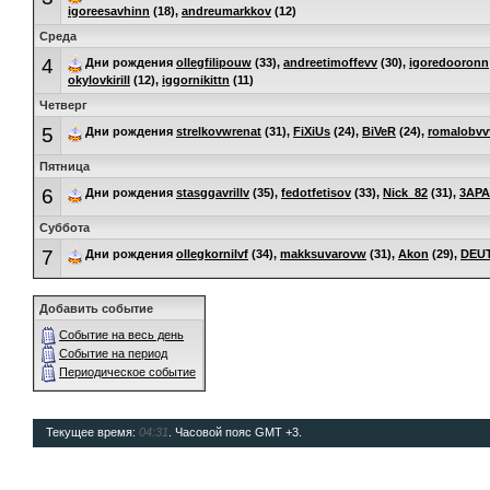
igoreesavhinn
(18),
andreumarkkov
(12)
Среда
4
Дни рождения
ollegfilipouw
(33),
andreetimoffevv
(30),
igoredooronn
okylovkirill
(12),
iggornikittn
(11)
Четверг
5
Дни рождения
strelkovwrenat
(31),
FiXiUs
(24),
BiVeR
(24),
romalobvv
Пятница
6
Дни рождения
stasggavrillv
(35),
fedotfetisov
(33),
Nick_82
(31),
3APA
Суббота
7
Дни рождения
ollegkornilvf
(34),
makksuvarovw
(31),
Akon
(29),
DEU
Добавить событие
Событие на весь день
Событие на период
Периодическое событие
Текущее время:
04:31
. Часовой пояс GMT +3.