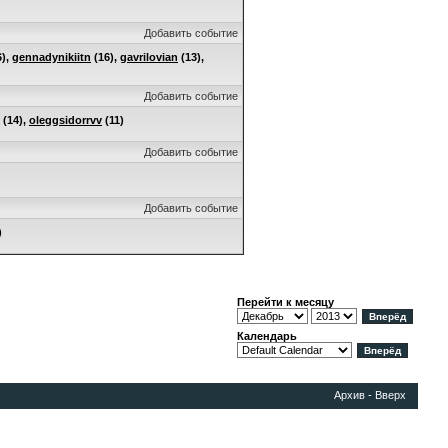
Добавить событие
6),
gennadynikiitn
(16),
gavrilovian
(13),
Добавить событие
(14),
oleggsidorrvv
(11)
Добавить событие
Добавить событие
)
Перейти к месяцу
Календарь
Архив
-
Вверх