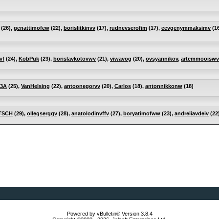
(26),
genattimofew
(22),
borislitkinvv
(17),
rudnevserofim
(17),
eevgenymmaksimv
(1
vf
(24),
KobPuk
(23),
borislavkotovwv
(21),
viwavog
(20),
ovsyannikov
,
artemmooiswv
3A
(25),
VanHeIsing
(22),
antoonegorvv
(20),
Carlos
(18),
antonnikkonw
(18)
TSCH
(29),
ollegserggv
(28),
anatolodinvffv
(27),
boryatimofww
(23),
andreiiavdeiv
(22
Powered by vBulletin® Version 3.8.4