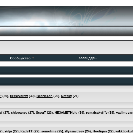
Календарь
Сообщество
*
(30),
firssyxarew
(30),
BeeNeTon
(26),
Netsky
(21)
ef
(27),
shlopanec
(27),
ScouT
(23),
HE3AMETHbiu
(19),
romaisakvfffv
(18),
vadimuvar
7),
Yulja
(27),
KadeTT
(27),
somelime
(25),
illyasavdeev
(24),
Hooligan
(22),
wikktiorku