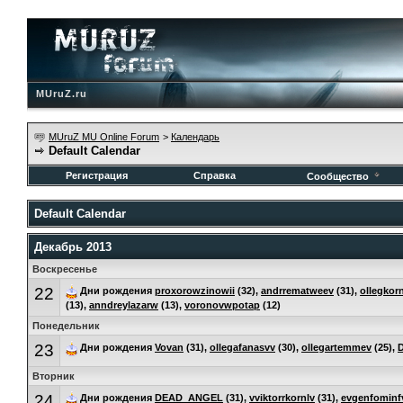
MUruZ.ru
MUruZ MU Online Forum
>
Календарь
Default Calendar
Регистрация
Справка
Сообщество
Default Calendar
Декабрь 2013
Воскресенье
22
Дни рождения
proxorowzinowii
(32),
andrrematweev
(31),
ollegkorn
(13),
anndreylazarw
(13),
voronovwpotap
(12)
Понедельник
23
Дни рождения
Vovan
(31),
ollegafanasvv
(30),
ollegartemmev
(25),
D
Вторник
24
Дни рождения
DEAD_ANGEL
(31),
vviktorrkornlv
(31),
evgenfominf