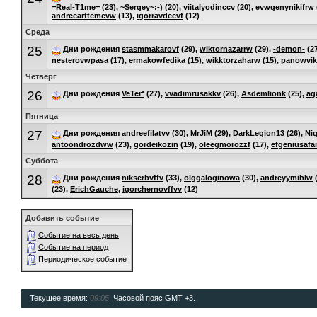
=Real-T1me=
(23),
~Sergey~:-)
(20),
viitalyodinccv
(20),
evwgenynikifrw
andreearttemevw
(13),
igorravdeevf
(12)
Среда
25
Дни рождения
stasmmakarovf
(29),
wiktornazarrw
(29),
-demon-
(2
nesterovwpasa
(17),
ermakowfedika
(15),
wikktorzaharw
(15),
panowvik
Четверг
26
Дни рождения
VeTer*
(27),
vvadimrusakkv
(26),
Asdemlionk
(25),
ag
Пятница
27
Дни рождения
andreefilatvv
(30),
MrJiM
(29),
DarkLegion13
(26),
Nig
antoondrozdww
(23),
gordeikozin
(19),
oleegmorozzf
(17),
efgeniusaf
Суббота
28
Дни рождения
nikserbvffv
(33),
olggaloginowa
(30),
andreyymihlw
(
(23),
ErichGauche
,
igorchernovffvv
(12)
Добавить событие
Событие на весь день
Событие на период
Периодическое событие
Текущее время:
09:05
. Часовой пояс GMT +3.