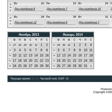
Вс
22
Пн
23
Вт
24
>
>
Дни рождения 8
Дни рождения 7
Дни рождения 16
>
Вс
29
Пн
30
Вт
31
>
>
Дни рождения 12
Дни рождения 8
Дни рождения 7
>
Ноябрь 2013
Январь 2014
В
П
В
С
Ч
П
С
В
П
В
С
Ч
П
С
1
2
1
2
3
4
>
27
28
29
30
31
>
29
30
31
3
4
5
6
7
8
9
5
6
7
8
9
10
11
>
>
10
11
12
13
14
15
16
12
13
14
15
16
17
18
>
>
17
18
19
20
21
22
23
19
20
21
22
23
24
25
>
>
24
25
26
27
28
29
30
26
27
28
29
30
31
>
>
1
Текущее время:
20:44
. Часовой пояс GMT +3.
Powered b
Copyright ©2000