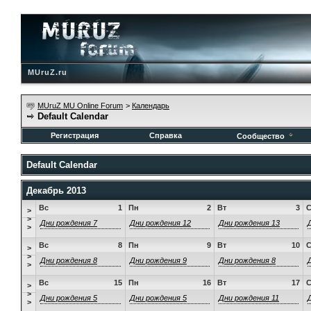
MUruZ.ru
MUruZ MU Online Forum
>
Календарь
Default Calendar
Регистрация
Справка
Сообщество
Default Calendar
Декабрь 2013
Вс
1
Пн
2
Вт
3
>
>
Дни рождения 7
Дни рождения 12
Дни рождения 13
>
Вс
8
Пн
9
Вт
10
>
>
Дни рождения 8
Дни рождения 9
Дни рождения 8
>
Вс
15
Пн
16
Вт
17
>
>
Дни рождения 5
Дни рождения 5
Дни рождения 11
>