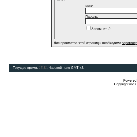
Имя:
Пароль:
Запомнить?
Для просмотра этой страницы необходимо
зарегист
Текущее время:
15:11
. Часовой пояс GMT +3.
Powered b
Copyright ©2000