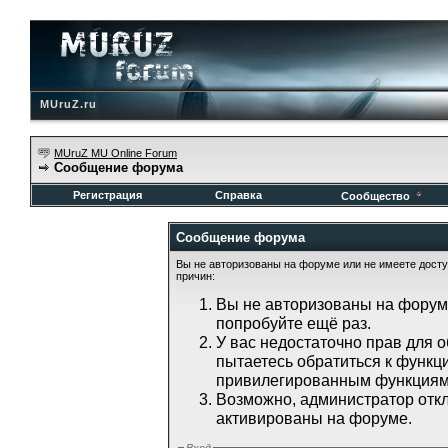
MUruZ.ru
MUruZ MU Online Forum
Сообщение форума
Регистрация
Справка
Сообщество
Сообщение форума
Вы не авторизованы на форуме или не имеете доступ
причин:
Вы не авторизованы на форуме
попробуйте ещё раз.
У вас недостаточно прав для 
пытаетесь обратиться к функц
привилегированным функциям
Возможно, администратор откл
активированы на форуме.
Вход