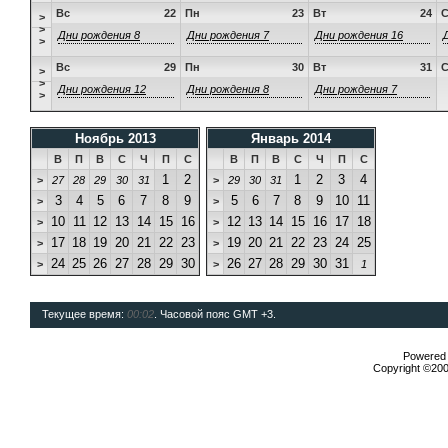
Вс
22
Пн
23
Вт
24
>
>
Дни рождения 8
Дни рождения 7
Дни рождения 16
>
Вс
29
Пн
30
Вт
31
>
>
Дни рождения 12
Дни рождения 8
Дни рождения 7
>
Ноябрь 2013
Январь 2014
В
П
В
С
Ч
П
С
В
П
В
С
Ч
П
С
1
2
1
2
3
4
>
27
28
29
30
31
>
29
30
31
3
4
5
6
7
8
9
5
6
7
8
9
10
11
>
>
10
11
12
13
14
15
16
12
13
14
15
16
17
18
>
>
17
18
19
20
21
22
23
19
20
21
22
23
24
25
>
>
24
25
26
27
28
29
30
26
27
28
29
30
31
>
>
1
Текущее время:
00:02
. Часовой пояс GMT +3.
Powered b
Copyright ©2000