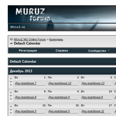
MUruZ.ru
MUruZ MU Online Forum
>
Календарь
Default Calendar
Регистрация
Справка
Сообщество
Default Calendar
Декабрь 2013
Вс
1
Пн
2
Вт
3
>
>
Дни рождения 7
Дни рождения 12
Дни рождения 13
>
Вс
8
Пн
9
Вт
10
>
>
Дни рождения 8
Дни рождения 9
Дни рождения 8
>
Вс
15
Пн
16
Вт
17
>
>
Дни рождения 5
Дни рождения 5
Дни рождения 11
>