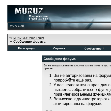
MUruZ.ru
MUruZ MU Online Forum
Сообщение форума
Регистрация
Справка
Сообщество
Сообщение форума
Вы не авторизованы на форуме или не имеете доступ
причин:
Вы не авторизованы на форуме
попробуйте ещё раз.
У вас недостаточно прав для 
пытаетесь обратиться к функц
привилегированным функциям
Возможно, администратор откл
активированы на форуме.
Вход