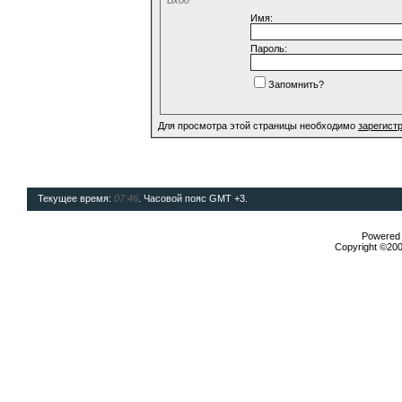
Имя:
Пароль:
Запомнить?
Для просмотра этой страницы необходимо
зарегист
Текущее время:
07:46
. Часовой пояс GMT +3.
Powered b
Copyright ©2000