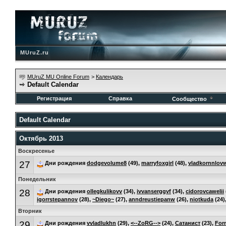
MUruZ.ru
MUruZ MU Online Forum
>
Календарь
Default Calendar
Регистрация
Справка
Сообщество
Default Calendar
Октябрь 2013
Воскресенье
27
Дни рождения
dodgevolume8
(49),
marryfoxgirl
(48),
vladkornnlov
Понедельник
28
Дни рождения
ollegkulikovv
(34),
ivvanserggvf
(34),
cidorovcawelii
igorrstepannov
(28),
~Diego~
(27),
anndreustiepanw
(26),
niotkuda
(24)
Вторник
29
Дни рождения
vvladlukhn
(29),
<--ZoRG-->
(24),
Сатанист
(23),
For