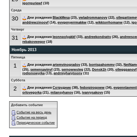
igorrguriewf
(10)
Среда
30
Дни рождения
BlackMesa
(23),
vwladrommanovv
(22),
ollegarttem
anddrewzinoovf
(14),
evvgenyerrmakkw
(12),
wikktorrhomanw
(12),
igo
Четверг
31
Дни рождения
leonnpolyakkf
(33),
andreekondrattv
(26),
andreesce
rebakovwegor
(18)
Ноябрь 2013
Пятница
1
Дни рождения
artemvinogradov
(33),
borrispahommv
(32),
NetNam
(25),
semensavinvf
(23),
sernowwoleg
(22),
Donsk1h
(20),
olleggpanovf
rodionowyrka
(13),
andrreyharytoonv
(11)
Суббота
2
Дни рождения
Сотрудник
(38),
fedorpirogoww
(34),
evgennlavrent
orlovegorka
(21),
milansyhanov
(16),
ivanrysakovv
(15)
Добавить событие
Событие на весь день
Событие на период
Периодическое событие