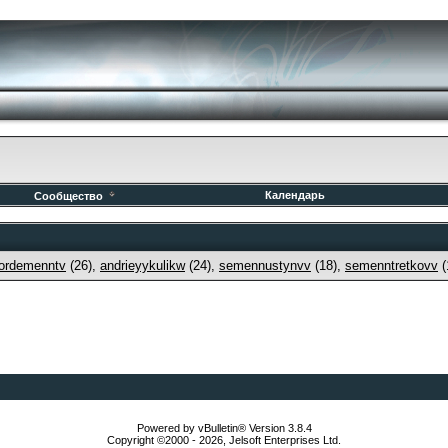
Календарь
Сообщество
oordemenntv
(26),
andrieyykulikw
(24),
semennustynvv
(18),
semenntretkovv
(
Powered by vBulletin® Version 3.8.4
Copyright ©2000 - 2026, Jelsoft Enterprises Ltd.