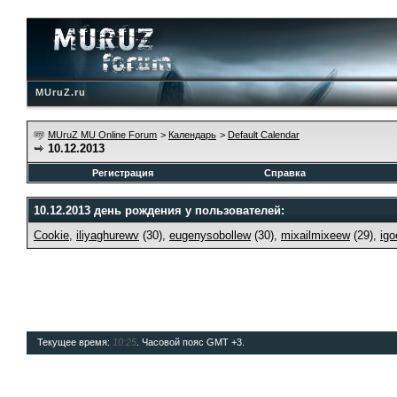
MUruZ.ru
MUruZ MU Online Forum
>
Календарь
>
Default Calendar
10.12.2013
Регистрация
Справка
10.12.2013 день рождения у пользователей:
Cookie
,
iliyaghurewv
(30),
eugenysobollew
(30),
mixailmixeew
(29),
ig
Текущее время:
10:25
. Часовой пояс GMT +3.