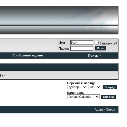
Имя
Запомнить?
Пароль
Сообщения за день
Поиск
17)
Перейти к месяцу
Календарь
Архив
-
Вверх