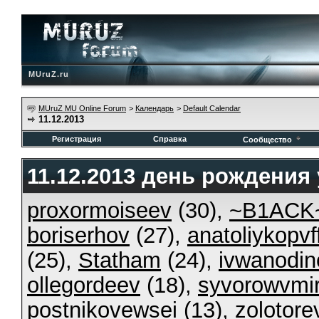
MUruZ.ru
MUruZ MU Online Forum
>
Календарь
>
Default Calendar
11.12.2013
Регистрация
Справка
Сообщество
11.12.2013 день рождения
proxormoiseev
(30),
~B1ACK
boriserhov
(27),
anatoliykopvf
(25),
Statham
(24),
ivwanodin
ollegordeev
(18),
syvorowvmi
postnikovewsei
(13),
zolotorev