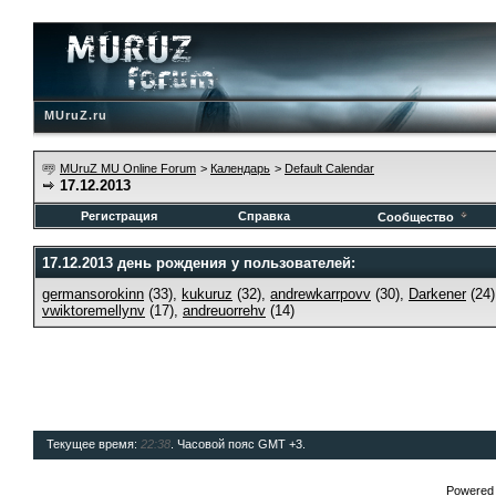
MUruZ.ru
MUruZ MU Online Forum
>
Календарь
>
Default Calendar
17.12.2013
Регистрация
Справка
Сообщество
17.12.2013 день рождения у пользователей:
germansorokinn
(33),
kukuruz
(32),
andrewkarrpovv
(30),
Darkener
(24
vwiktoremellynv
(17),
andreuorrehv
(14)
Текущее время:
22:38
. Часовой пояс GMT +3.
Powered b