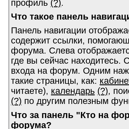
профиль
(?)
.
Что такое панель навигац
Панель навигации отображае
содержит ссылки, помогаю
форума. Слева отображаетс
где вы сейчас находитесь. 
входа на форум. Одним наж
такие страницы, как:
кабине
читаете),
календарь
(?)
, по
(?)
по другим полезным фун
Что за панель "Кто на фо
форума?