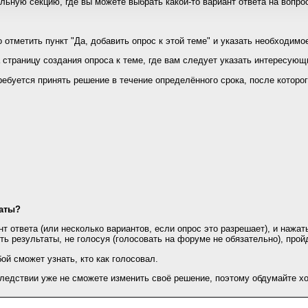
ьную секцию, где вы можете выбрать какой-то вариант ответа на вопрос
 отметить пункт "Да, добавить опрос к этой теме" и указать необходимо
 страницу создания опроса к теме, где вам следует указать интересующи
ребуется принять решение в течение определённого срока, после которо
таты?
 ответа (или несколько вариантов, если опрос это разрешает), и нажать
ь результаты, не голосуя (голосовать на форуме не обязательно), прой
ой сможет узнать, кто как голосовал.
следствии уже не сможете изменить своё решение, поэтому обдумайте х