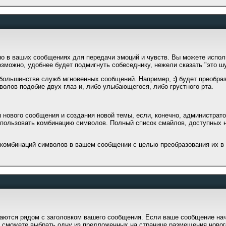
о в ваших сообщениях для передачи эмоций и чувств. Вы можете исполь
зможно, удобнее будет подмигнуть собеседнику, нежели сказать "это шу
в большинстве служб мгновенных сообщений. Например,
:)
будет преобраз
волов подобие двух глаз и, либо улыбающегося, либо грустного рта.
нового сообщения и создания новой темы, если, конечно, администрато
спользовать комбинацию символов. Полный список смайлов, доступных н
комбинаций символов в вашем сообщении с целью преобразования их в 
аются рядом с заголовком вашего сообщения. Если ваше сообщение начи
 сможете выбрать одну из предложенных на странице размещения новог