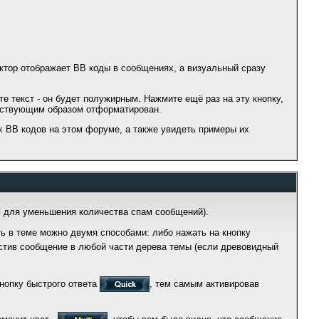
тор отображает BB коды в сообщениях, а визуальный сразу
е текст - он будет полужирным. Нажмите ещё раз на эту кнопку,
етствующим образом отформатирован.
х BB кодов на этом форуме, а также увидеть примеры их
м для уменьшения количества спам сообщений).
ть в теме можно двумя способами: либо нажать на кнопку
естив сообщение в любой части дерева темы (если древовидный
кнопку быстрого ответа
, тем самым активировав