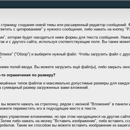
страницу создания новой темы или расширенный редактор сообщений. Ф
ветить с цитированием" у нужного сообщения, либо нажать на кнопку "
ми", которая будет находиться ниже формы для текста сообщения. Нажав
так и с другого сайта, используя соответствующие поля. Вы также может
Browse" ("Обзор") и выберите нужный файл. Чтобы загрузить файл с друг
".
 ниже полей ввода. Вы можете загрузить ещё файл(ы), либо закрыть окно
-то ограничения по размеру?
решённых типов файлов и максимально допустимые размеры для каждог
а суммарный размер загруженных вами вложений.
 вы можете нажать на стрелочку, рядом с иконкой "Вложения" в панели 
можете переместить его в подходящее место в тексте.
через управление вложениями, но при этом находящееся на другом сайт
 Затем либо нажать на иконку "Вставить изображение", либо вставить ссыл
пробелов. Таким же способом вы можете вставить изображение из вашег