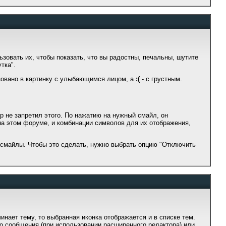
зовать их, чтобы показать, что вы радостны, печальны, шутите
тка".
овано в картинку с улыбающимся лицом, а
:(
- с грустным.
р не запретил этого. По нажатию на нужный смайл, он
а этом форуме, и комбинации символов для их отображения,
смайлы. Чтобы это сделать, нужно выбрать опцию "Отключить
нает тему, то выбранная иконка отображается и в списке тем.
о сообщения (при использовании расширенного редактора) или