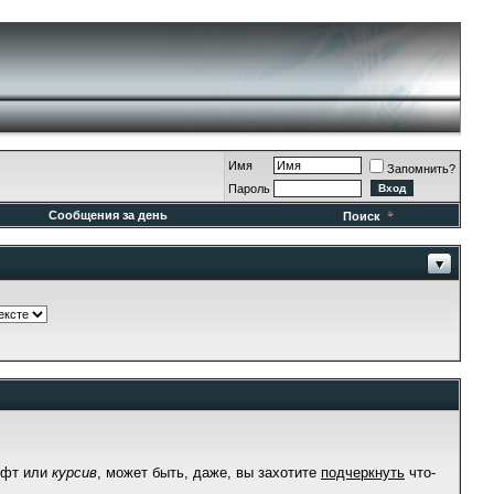
Имя
Запомнить?
Пароль
Сообщения за день
Поиск
фт или
курсив
, может быть, даже, вы захотите
подчеркнуть
что-