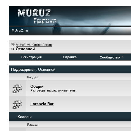
MUruZ.ru
MUruZ MU Online Forum
Основной
Регистрация
Справка
Сообщество
Подразделы
: Основной
Раздел
Общий
Разговоры на различные темы.
Lorencia Bar
Классы
Раздел