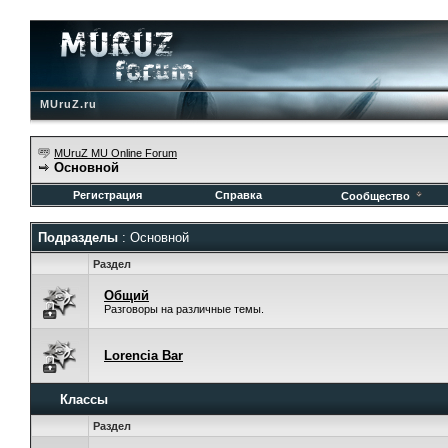
MUruZ.ru
MUruZ MU Online Forum
Основной
Регистрация
Справка
Сообщество
Подразделы
: Основной
Раздел
Общий
Разговоры на различные темы.
Lorencia Bar
Классы
Раздел