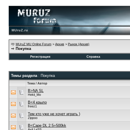
MUruZ.ru
MUruZ MU Online Forum
>
Архив
>
Рынок (Архив)
Покупка
Регистрация
Справка
Темы раздела
: Покупка
Тема
/
Автор
B>NA SL
Hekii_Mo
B<4 крыло
freez1
Тем кто уже не хочет играть )
Zippoo
B<Cape DL 2.5=500kk
AxiLLeSS