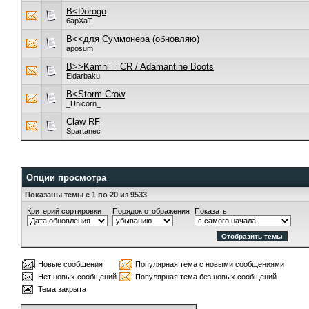
B<Dorogo
6apXaT
B<<для Суммонера (обновляю)
aposum
B>>Kamni = CR / Adamantine Boots
Eldarbaku
B<Storm Crow
_Unicorn_
Claw RF
Spartanec
Опции просмотра
Показаны темы с 1 по 20 из 9533
Критерий сортировки
Порядок отображения
Показать
Новые сообщения
Популярная тема с новыми сообщениями
Нет новых сообщений
Популярная тема без новых сообщений
Тема закрыта