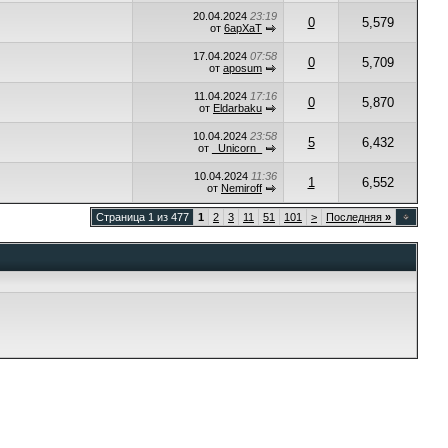
20.04.2024
23:19
0
5,579
от
6apXaT
17.04.2024
07:58
0
5,709
от
aposum
11.04.2024
17:16
0
5,870
от
Eldarbaku
10.04.2024
23:58
5
6,432
от
_Unicorn_
10.04.2024
11:36
1
6,552
от
Nemiroff
Страница 1 из 477
1
2
3
11
51
101
>
Последняя
»