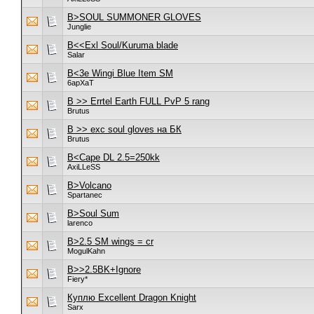
B>SOUL SUMMONER GLOVES
Junglie
B<<Exl Soul/Kuruma blade
Salar
B<3e Wingi Blue Item SM
6apXaT
B >> Errtel Earth FULL PvP 5 rang
Brutus
B >> exc soul gloves на БК
Brutus
B<Cape DL 2.5=250kk
AxiLLeSS
B>Volcano
Spartanec
B>Soul Sum
larenco
B>2.5 SM wings = cr
MogulKahn
B>>2.5BK+Ignore
Fiery*
Куплю Excellent Dragon Knight
Sarx