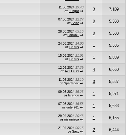
11.06.2024
19:48
3
7,109
от
Junglie
07.06.2024
12:27
0
5,338
от
Salar
28.05.2024
05:15
0
5,588
от
6apXaT
24.05.2024
14:00
1
5,536
от
Brutus
15.05.2024
21:01
1
5,889
от
Brutus
12.05.2024
17:39
4
6,660
от
AxiLLeSS
11.05.2024
12:10
0
5,537
от
Spartanec
09.05.2024
15:23
1
5,971
от
larenco
07.05.2024
16:58
1
5,683
от
unter911
29.04.2024
20:43
1
6,155
от
nizamiaga
21.04.2024
00:15
2
6,444
от
Sarx