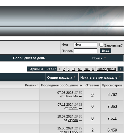
Имя
Запомнить?
Пароль
Сообщения за день
Поиск
Страница 1 из 477
1
2
3
11
51
101
>
Последняя
»
Опции раздела
Искать в этом разделе
Рейтинг
Последнее сообщение
Ответов
Просмотров
07.05.2025
17:50
0
8,762
от
Hekii_Mo
07.11.2024
14:31
0
7,863
от
freez1
10.07.2024
10:28
0
7,611
от
Zippoo
15.06.2024
12:29
2
6,459
от
AxiLLeSS