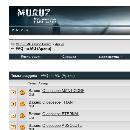
MUruZ.ru
MUruZ MU Online Forum
>
Архив
FAQ по MU (Архив)
Регистрация
Справка
Сообщество
Темы раздела
: FAQ по MU (Архив)
Тема
/
Автор
Важно:
О сервере MANTICORE
GM
Важно:
О сервере TITAN
GM
Важно:
О сервере ETERNAL
GM
Важно:
О сервере ABSOLUTE
GM