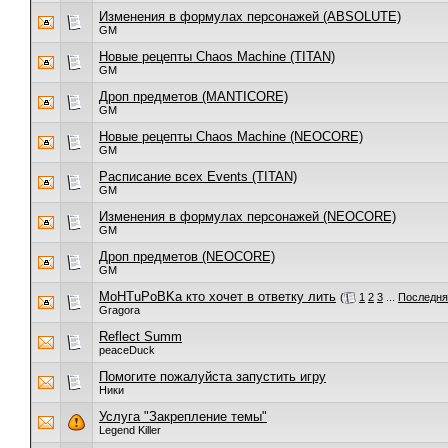
Изменения в формулах персонажей (ABSOLUTE)
GM
Новые рецепты Chaos Machine (TITAN)
GM
Дроп предметов (MANTICORE)
GM
Новые рецепты Chaos Machine (NEOCORE)
GM
Расписание всех Events (TITAN)
GM
Изменения в формулах персонажей (NEOCORE)
GM
Дроп предметов (NEOCORE)
GM
MoHTuPoBKa кто хочет в ответку лить
(
1
2
3
...
Последня
Gragora
Reflect Summ
peaceDuck
Помогите пожалуйста запустить игру
Ники
Услуга "Закрепление темы"
Legend Killer