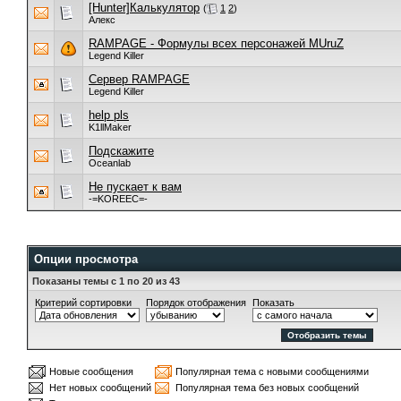
[Hunter]Калькулятор
(
1
2
)
Алекс
RAMPAGE - Формулы всех персонажей MUruZ
Legend Killer
Cервер RAMPAGE
Legend Killer
help pls
K1llMaker
Подскажите
Oceanlab
Не пускает к вам
-=KOREEC=-
Опции просмотра
Показаны темы с 1 по 20 из 43
Критерий сортировки
Порядок отображения
Показать
Новые сообщения
Популярная тема с новыми сообщениями
Нет новых сообщений
Популярная тема без новых сообщений