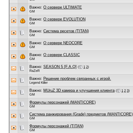
Важно:
О сервере ULTIMATE
GM
Важно:
О сервере EVOLUTION
GM
Важно:
Система ресетов (TITAN)
GM
Важно:
О сервере NEOCORE
GM
Важно:
О сервере CLASSIC
GM
Важно:
SEASON 5 [F.A.Q]
(
1
2
)
RaZeR
Важно:
Решение проблем связанных с игрой.
Legend Killer
Важно:
MUruZ 3D камера и улучшения клиента
(
1
2
3
)
GM
Формулы персонажей (MANTICORE)
GM
Система ранжирования (Grade) предметов (MANTICORE)
GM
Формулы персонажей (TITAN)
GM