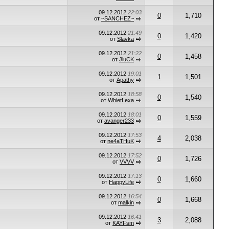
09.12.2012
22:03
0
1,710
от
~SANCHEZ~
09.12.2012
21:49
0
1,420
от
Slavka
09.12.2012
21:22
0
1,458
от
JluCK
09.12.2012
19:01
1
1,501
от
Apathy
09.12.2012
18:58
0
1,540
от
WhietLexa
09.12.2012
18:01
0
1,559
от
avanger233
09.12.2012
17:53
4
2,038
от
ne4aTHuK
09.12.2012
17:52
0
1,726
от
VVVV
09.12.2012
17:13
0
1,660
от
HappyLife
09.12.2012
16:54
0
1,668
от
malkin
09.12.2012
16:41
3
2,088
от
KAYFsm