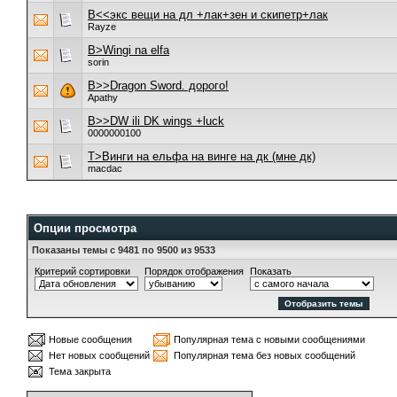
B<<экс вещи на дл +лак+зен и скипетр+лак
Rayze
B>Wingi na elfa
sorin
B>>Dragon Sword. дорого!
Apathy
B>>DW ili DK wings +luck
0000000100
T>Винги на ельфа на винге на дк (мне дк)
macdac
Опции просмотра
Показаны темы с 9481 по 9500 из 9533
Критерий сортировки
Порядок отображения
Показать
Новые сообщения
Популярная тема с новыми сообщениями
Нет новых сообщений
Популярная тема без новых сообщений
Тема закрыта