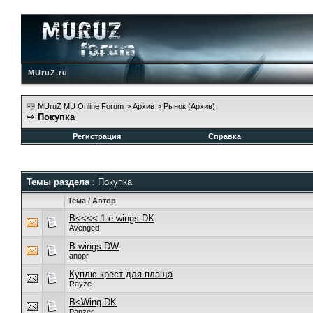
MUruZ.ru
MUruZ MU Online Forum
>
Архив
>
Рынок (Архив)
Покупка
Регистрация
Справка
Темы раздела
: Покупка
Тема
/
Автор
B<<<< 1-e wings DK
Avenged
B wings DW
anopr
Куплю крест для плаща
Rayze
B<Wing DK
Panzer