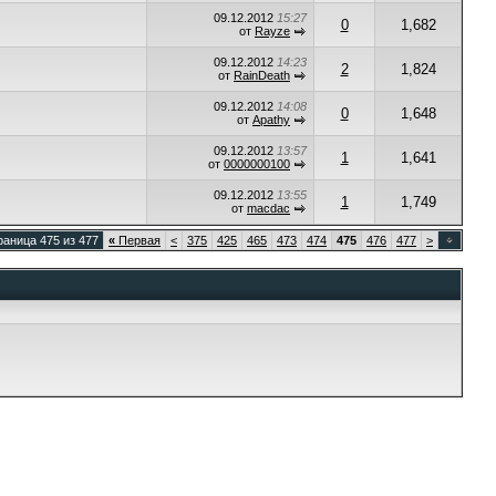
09.12.2012
15:27
0
1,682
от
Rayze
09.12.2012
14:23
2
1,824
от
RainDeath
09.12.2012
14:08
0
1,648
от
Apathy
09.12.2012
13:57
1
1,641
от
0000000100
09.12.2012
13:55
1
1,749
от
macdac
раница 475 из 477
«
Первая
<
375
425
465
473
474
475
476
477
>