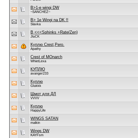
B>1-e wingi DW
~SANCHEZ~
B> 1e Wingi na DK !!
Slavka
B <<<Sphinks +Rate(Zen)
JluCK
Куплю Crest,Pero.
Apathy
Crest of MOnarch
WhietLexa
КУПЛЮ
avanger233
Куплю
Glukkk
Шмот для ДЛ
VVVV
Куплю
HappyLife
WINGS SATAN
malkin
Wings DW
KAYFsm