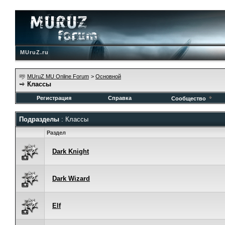
MUruZ.ru
MUruZ MU Online Forum
>
Основной
Классы
Регистрация
Справка
Сообщество
Подразделы
: Классы
Раздел
Dark Knight
Dark Wizard
Elf