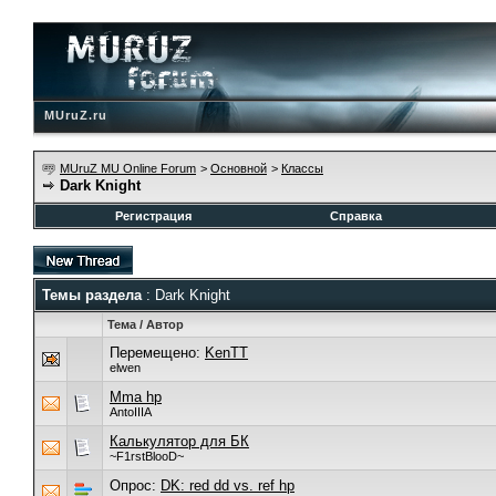
MUruZ.ru
MUruZ MU Online Forum
>
Основной
>
Классы
Dark Knight
Регистрация
Справка
Темы раздела
: Dark Knight
Тема
/
Автор
Перемещено:
KenTT
elwen
Mma hp
AntoIIIA
Калькулятор для БК
~F1rstBlooD~
Опрос:
DK: red dd vs. ref hp