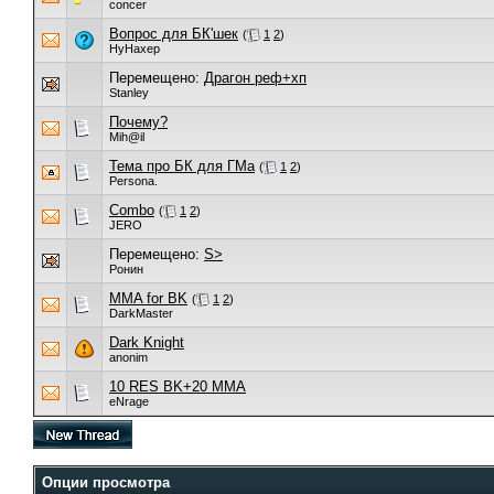
concer
Вопрос для БК'шек
(
1
2
)
HyHaxep
Перемещено:
Драгон реф+хп
Stanley
Почему?
Mih@il
Teма про БК для ГМа
(
1
2
)
Persona.
Combo
(
1
2
)
JERO
Перемещено:
S>
Ронин
MMA for BK
(
1
2
)
DarkMaster
Dark Knight
anonim
10 RES BK+20 MMA
eNrage
Опции просмотра