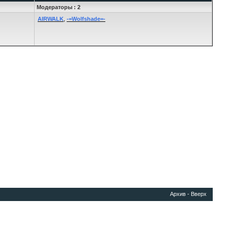
Модераторы : 2
AIRWALK
,
-=Wolfshade=-
Архив
-
Вверх