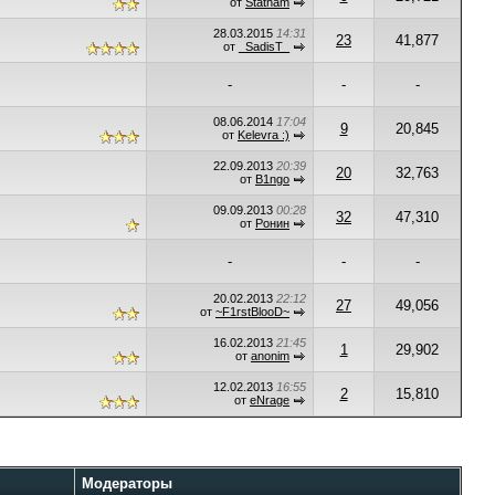
от
Statham
28.03.2015
14:31
23
41,877
от
_SadisT_
-
-
-
08.06.2014
17:04
9
20,845
от
Kelevra :)
22.09.2013
20:39
20
32,763
от
B1ngo
09.09.2013
00:28
32
47,310
от
Ронин
-
-
-
20.02.2013
22:12
27
49,056
от
~F1rstBlooD~
16.02.2013
21:45
1
29,902
от
anonim
12.02.2013
16:55
2
15,810
от
eNrage
Модераторы