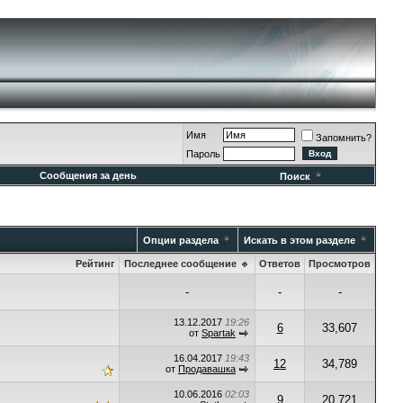
Имя
Запомнить?
Пароль
Сообщения за день
Поиск
Опции раздела
Искать в этом разделе
Рейтинг
Последнее сообщение
Ответов
Просмотров
-
-
-
13.12.2017
19:26
6
33,607
от
Spartak
16.04.2017
19:43
12
34,789
от
Продавашка
10.06.2016
02:03
9
20,721