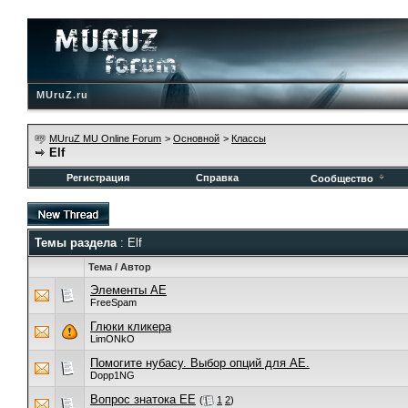
MUruZ.ru
MUruZ MU Online Forum
>
Основной
>
Классы
Elf
Регистрация
Справка
Сообщество
Темы раздела
: Elf
Тема
/
Автор
Элементы АЕ
FreeSpam
Глюки кликера
LimONkO
Помогите нубасу. Выбор опций для АЕ.
Dopp1NG
Вопрос знатока ЕЕ
(
1
2
)