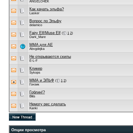
ANGELO4EK
Как качать эльфа?
Lasker
Вопрос по Эльфу
delamico
Fairy Elf/Muse Elf
(
1
2
)
Dark_Mare
MMA для AE
Abvgdejka
Не открываются скилы
E-L-F
Кликер
Sykops
ММА и ЭЛЬФ
(
1
2
)
Гонзик
Гоблин!?
Blits
Немогу рес сделать
Kanki
Опции просмотра