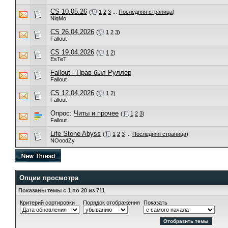
CS 10.05.26
(
1
2
3
...
Последняя страница
)
NiqMo
CS 26.04.2026
(
1
2
3
)
Fallout
CS 19.04.2026
(
1
2
)
EsTeT
Fallout - Прав был Руллер
Fallout
CS 12.04.2026
(
1
2
)
Fallout
Опрос:
Читы и прочее
(
1
2
3
)
Fallout
Life Stone Abyss
(
1
2
3
...
Последняя страница
)
NOoodZy
Опции просмотра
Показаны темы с 1 по 20 из 711
Критерий сортировки
Порядок отображения
Показать