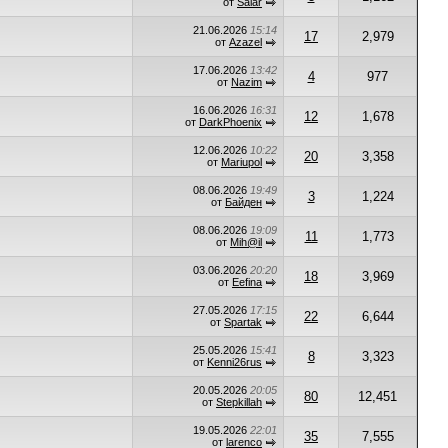
от
Salar
21.06.2026
15:14
17
2,979
от
Azazel
17.06.2026
13:42
4
977
от
Nazim
16.06.2026
16:31
12
1,678
от
DarkPhoenix
12.06.2026
10:22
20
3,358
от
Mariupol
08.06.2026
19:49
3
1,224
от
Байден
08.06.2026
19:09
11
1,773
от
Mih@il
03.06.2026
20:20
18
3,969
от
Eefina
27.05.2026
17:15
22
6,644
от
Spartak
25.05.2026
15:41
8
3,323
от
Kenni26rus
20.05.2026
20:05
80
12,451
от
Stepkillah
19.05.2026
22:01
35
7,555
от
larenco