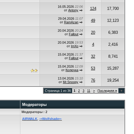
16.05.2026
22:06
124
17,700
от
Antony
29.04.2026
11:07
49
12,123
от
RamAzan
20.04.2026
20:24
20
6,383
от
Fallout
20.04.2026
19:53
4
2,416
от
ImXo
15.04.2026
21:37
32
8,741
от
Fallout
15.04.2026
12:09
53
15,287
от
Колючка
13.04.2026
15:10
76
19,254
от
Mr.Snoopy
Страница 1 из 36
1
2
3
11
>
Последняя
»
Модераторы
Модераторы : 2
AIRWALK
,
-=Wolfshade=-