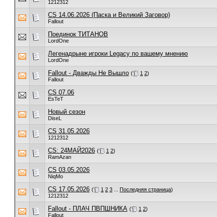
1212312
CS 14.06.2026 (Паска и Великий Заговор)
Fallout
Поединок ТИТАНОВ
LordOne
Легенадрыне игроки Legacy по вашему мнению
LordOne
Fallout - Дважды Не Вышло
(
1
2
)
Fallout
CS 07.06
EsTeT
Новый сезон
DiseL
CS 31.05.2026
1212312
CS: 24МАЙ2026
(
1
2
)
RamAzan
CS 03.05.2026
NiqMo
CS 17.05.2026
(
1
2
3
...
Последняя страница
)
1212312
Fallout - ПЛАЧ ПВПШНИКА
(
1
2
)
Fallout