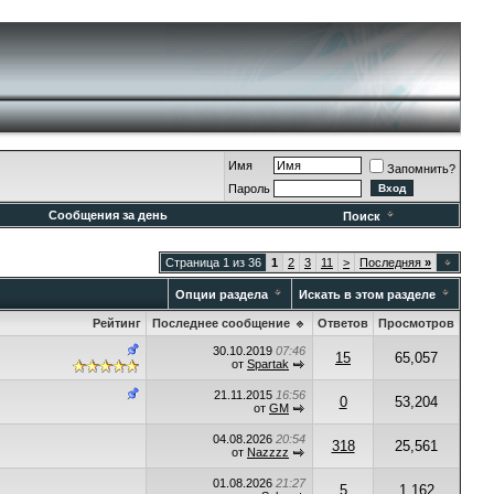
Имя
Запомнить?
Пароль
Сообщения за день
Поиск
Страница 1 из 36
1
2
3
11
>
Последняя
»
Опции раздела
Искать в этом разделе
Рейтинг
Последнее сообщение
Ответов
Просмотров
30.10.2019
07:46
15
65,057
от
Spartak
21.11.2015
16:56
0
53,204
от
GM
04.08.2026
20:54
318
25,561
от
Nazzzz
01.08.2026
21:27
5
1,162