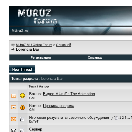
MUruZ.ru
MUruZ MU Online Forum
>
Основной
Lorencia Bar
Регистрация
Справка
Темы раздела
: Lorencia Bar
Тема
/
Автор
Важно:
Видео MUruZ : The Animation
GM
Важно:
Правила раздела
GM
Итоговые результаты сезонного обсуждения=)
(
1
2
3
...
EsTeT
Cервер