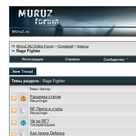
MUruZ.ru
MUruZ MU Online Forum
>
Основной
>
Классы
Rage Fighter
Регистрация
Справка
Сообщество
Темы раздела
: Rage Fighter
Тема
/
Автор
Раскидка статов
RikusOrigin
RF Пента и статы
RikusOrigin
Чё по RF?
THUNARSSoNN
Кап Ignore Defence