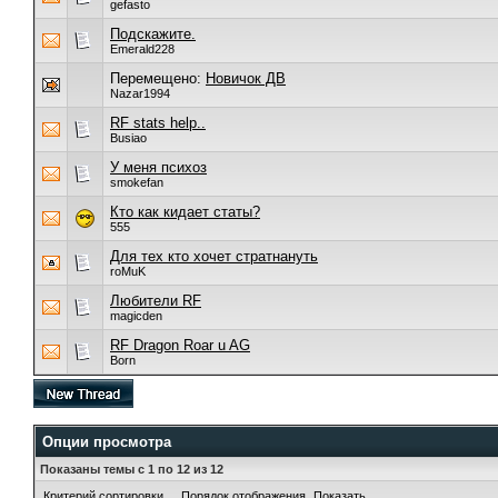
gefasto
Подскажите.
Emerald228
Перемещено:
Новичок ДВ
Nazar1994
RF stats help..
Busiao
У меня психоз
smokefan
Кто как кидает статы?
555
Для тех кто хочет стратнануть
roMuK
Любители RF
magicden
RF Dragon Roar u AG
Born
Опции просмотра
Показаны темы с 1 по 12 из 12
Критерий сортировки
Порядок отображения
Показать