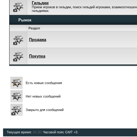
Гильдии
Прием игроков в гильдии, поиск гильдий игроками, взаимоотноше
гильдиями.
Рынок
Раздел
Продажа
Покупка
Есть новые сообщения
Нет новых сообщений
Закрыто для сообщений
Текущее время:
06:38
. Часовой пояс GMT +3.