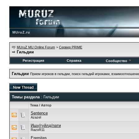
MUruZ.ru
MUruZ MU Online Forum
>
Сервер PRIME
Гильдии
Регистрация
Справка
Сообщество
Гильдии
Прием игроков в гильдии, поиск гильдий игроками, взаимоотношени
Темы раздела
: Гильдии
Тема
/
Автор
Sentence
Azazel
Ищу/гуйлд/пати
RazoR11
Eremites