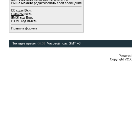
Вы
не можете
редактировать свои сообщения
BB коды
Вкл.
Смайлы
Вкл.
[IMG]
код
Вкл.
HTML код
Выкл.
Правила форума
Текущее время:
06:51
. Часовой пояс GMT +3.
Powered b
Copyright ©2000