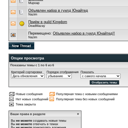
Mupoap
Объявлен набор в гуилд Юнайтед
Nazim
Приём в guild Kingdom
DeadMazay
Перемещено:
Объявлен набор в гуилд Юнайтед!!
Nazim
Опции просмотра
Показаны темы с 1 по 6 из 6
Критерий сортировки
Порядок отображения
Показать
Новые сообщения
Популярная тема с новыми сообщениями
Нет новых сообщений
Популярная тема без новых сообщений
Тема закрыта
Ваши права в разделе
Вы
не можете
создавать новые темы
Вы
не можете
отвечать в темах
Вы
не можете
прикреплять вложения