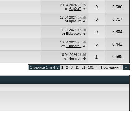
20.04.2024
23:19
0
5,586
от
6apXaT
17.04.2024
07:58
0
5,717
от
aposum
11.04.2024
17:16
0
5,884
от
Eldarbaku
10.04.2024
23:58
5
6,442
от
_Unicorn_
10.04.2024
11:36
1
6,565
от
Nemiroff
Страница 1 из 477
1
2
3
11
51
101
>
Последняя
»