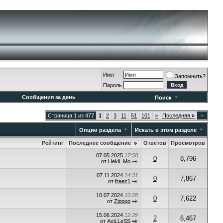
Имя
Запомнить?
Пароль
Сообщения за день
Поиск
Страница 1 из 477
1
2
3
11
51
101
>
Последняя
»
Опции раздела
Искать в этом разделе
Рейтинг
Последнее сообщение
Ответов
Просмотров
07.05.2025
17:50
0
8,796
от
Hekii_Mo
07.11.2024
14:31
0
7,867
от
freez1
10.07.2024
10:28
0
7,622
от
Zippoo
15.06.2024
12:29
2
6,467
от
AxiLLeSS