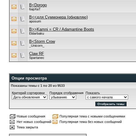
B<Dorogo
6apXaT
B<<для Суммонера (обновляю)
aposum
B>>Kamni = CR / Adamantine Boots
Eldarbaku
B<Storm Crow
_Unicorn_
Claw RF
Spartanec
Опции просмотра
Показаны темы с 1 по 20 из 9533
Критерий сортировки
Порядок отображения
Показать
Новые сообщения
Популярная тема с новыми сообщениями
Нет новых сообщений
Популярная тема без новых сообщений
Тема закрыта