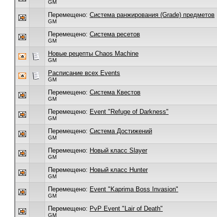
GM
Перемещено:
Система ранжирования (Grade) предметов
GM
Перемещено:
Система ресетов
GM
Новые рецепты Chaos Machine
GM
Расписание всех Events
GM
Перемещено:
Система Квестов
GM
Перемещено:
Event "Refuge of Darkness"
GM
Перемещено:
Система Достижений
GM
Перемещено:
Новый класс Slayer
GM
Перемещено:
Новый класс Hunter
GM
Перемещено:
Event "Kaprima Boss Invasion"
GM
Перемещено:
PvP Event "Lair of Death"
GM