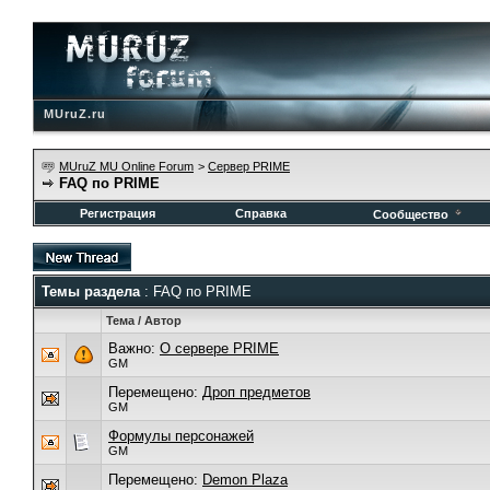
MUruZ.ru
MUruZ MU Online Forum
>
Сервер PRIME
FAQ по PRIME
Регистрация
Справка
Сообщество
Темы раздела
: FAQ по PRIME
Тема
/
Автор
Важно:
О сервере PRIME
GM
Перемещено:
Дроп предметов
GM
Формулы персонажей
GM
Перемещено:
Demon Plaza