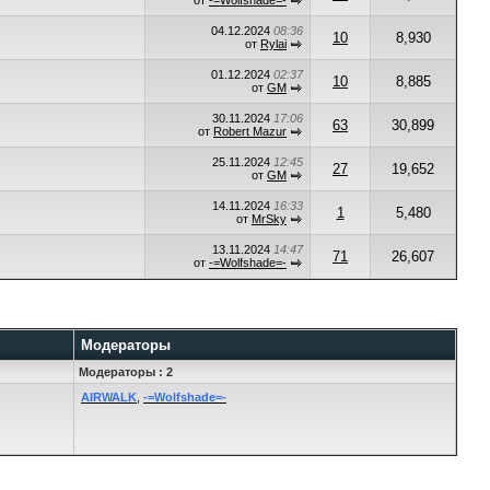
от
-=Wolfshade=-
04.12.2024
08:36
10
8,930
от
Rylai
01.12.2024
02:37
10
8,885
от
GM
30.11.2024
17:06
63
30,899
от
Robert Mazur
25.11.2024
12:45
27
19,652
от
GM
14.11.2024
16:33
1
5,480
от
MrSky
13.11.2024
14:47
71
26,607
от
-=Wolfshade=-
Модераторы
Модераторы : 2
AIRWALK
,
-=Wolfshade=-