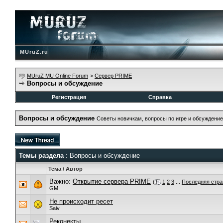
MUruZ.ru
MUruZ MU Online Forum
>
Сервер PRIME
Вопросы и обсуждение
Регистрация
Справка
Вопросы и обсуждение
Советы новичкам, вопросы по игре и обсуждение
Темы раздела
: Вопросы и обсуждение
Тема
/
Автор
Важно:
Открытие сервера PRIME
(
1
2
3
...
Последняя стра
GM
Не происходит ресет
Saiv
Реконекты