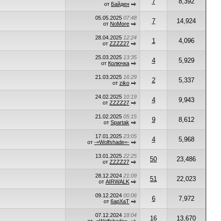
7
8,392
от
Байден
05.05.2025
07:48
7
14,924
от
NoMore
28.04.2025
12:24
1
4,096
от
ZZZZ27
25.03.2025
13:35
4
5,929
от
Колючка
21.03.2025
16:29
2
5,337
от
ziko
24.02.2025
10:19
4
9,943
от
ZZZZ27
21.02.2025
05:15
9
8,612
от
Spartak
17.01.2025
23:05
4
5,968
от
-=Wolfshade=-
13.01.2025
22:25
50
23,486
от
ZZZZ27
28.12.2024
21:09
51
22,023
от
AIRWALK
09.12.2024
00:06
6
7,972
от
6apXaT
07.12.2024
18:04
16
13,670