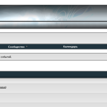
Календарь
Сообщество
 событий.
ница
)