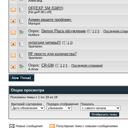
Александ
OFFEXP SM (GM!!!)
[Ни днЯ бЕз нЯ]
Админ решите проблему.
Mariupol
Опрос:
Demon Plaza обсуждение
(
1
2
3
...
Последняя стра
NoMore
нупогоди читеры!!!
(
1
2
)
Spartanec
RF просто для количества?
Spartanec
Опрос:
CR-GM
(
1
2
3
...
Последняя страница
)
A.Amar
Опции просмотра
Показаны темы с 1 по 19 из 19
Критерий сортировки
Порядок отображения
Показать
Новые сообщения
Популярная тема с новыми сообщениями