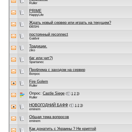
Ruller
PRIME
HappyLife
Ждать новый сервер или играть на текущем?
l0l0SHi
постоянный reconnect
Galdvir
Традиции.
ziko
баг или чит?)
Spartanec
Проблема с заходом на сервер
Вопрос
Fire Golem
Ruller
Опрос:
Castle Siege
(
1
2
3
)
Ruller
НОВОГОДНИЙ БАФФ
(
1
2
3
)
eminem
Общая тема вопросов
eminem
Как донатить с Украины ? Не криптой