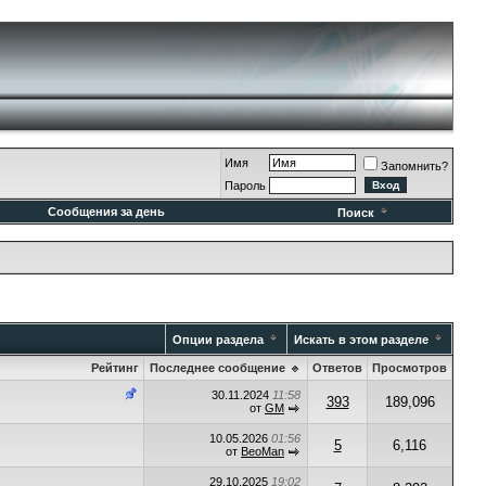
Имя
Запомнить?
Пароль
Сообщения за день
Поиск
Опции раздела
Искать в этом разделе
Рейтинг
Последнее сообщение
Ответов
Просмотров
30.11.2024
11:58
393
189,096
от
GM
10.05.2026
01:56
5
6,116
от
BeoMan
29.10.2025
19:02