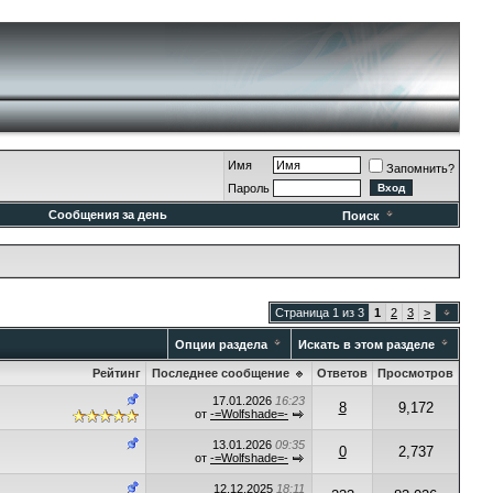
Имя
Запомнить?
Пароль
Сообщения за день
Поиск
Страница 1 из 3
1
2
3
>
Опции раздела
Искать в этом разделе
Рейтинг
Последнее сообщение
Ответов
Просмотров
17.01.2026
16:23
8
9,172
от
-=Wolfshade=-
13.01.2026
09:35
0
2,737
от
-=Wolfshade=-
12.12.2025
18:11