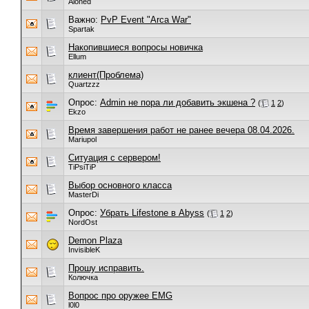
Aloned
Важно:
PvP Event "Arca War"
Spartak
Накопившиеся вопросы новичка
Ellum
клиент(Проблема)
Quartzzz
Опрос:
Admin не пора ли добавить экшена ?
(
1
2
)
Ekzo
Время завершения работ не ранее вечера 08.04.2026.
Mariupol
Ситуация с сервером!
TiPsiTiP
Выбор основного класса
MasterDi
Опрос:
Убрать Lifestone в Abyss
(
1
2
)
NordOst
Demon Plaza
InvisibleK
Прошу исправить.
Колючка
Вопрос про оружее EMG
l0l0