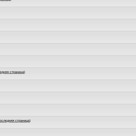
едняя страница
)
оследняя страница
)