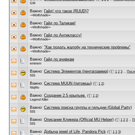
GM
Важно:
Гайд! что такое (RUUD)?
-=Wolfshade=-
Важно:
Гайд по Таликам!
-=Wolfshade=-
Важно:
Гайд по Антиклассу!
-=Wolfshade=-
Важно:
"Как подать жалобу на технические проблемы"
-=Wolfshade=-
Важно:
Гайд по ачивкам
eminem
Важно:
Система Элементов (пентаграмма)
(
1
2
3
...
Посл
555
Важно:
Система MUUN (питомцы)
(
1
2
)
NiqMo
Важно:
Создание 2.5 крыльев.
(
1
2
)
Legend Killer
Важно:
Система поиска группы и гильдии (Global Party)
555
Важно:
Описание Кликера (Official MU Helper)
(
1
2
3
...
П
555
Важно:
Добыча jewel of Life, Pandora Pick
(
1
2
3
)