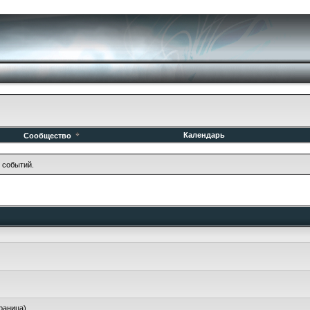
Календарь
Сообщество
 событий.
раница
)