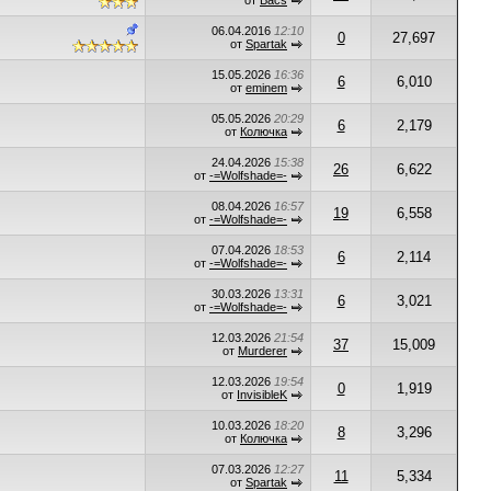
от
Bacs
06.04.2016
12:10
0
27,697
от
Spartak
15.05.2026
16:36
6
6,010
от
eminem
05.05.2026
20:29
6
2,179
от
Колючка
24.04.2026
15:38
26
6,622
от
-=Wolfshade=-
08.04.2026
16:57
19
6,558
от
-=Wolfshade=-
07.04.2026
18:53
6
2,114
от
-=Wolfshade=-
30.03.2026
13:31
6
3,021
от
-=Wolfshade=-
12.03.2026
21:54
37
15,009
от
Murderer
12.03.2026
19:54
0
1,919
от
InvisibleK
10.03.2026
18:20
8
3,296
от
Колючка
07.03.2026
12:27
11
5,334
от
Spartak