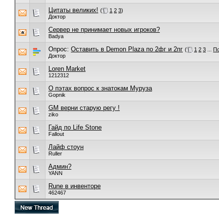
Цитаты великих!
(
1
2
3
)
Доктор
Сервер не принимает новых игроков?
Badya
Опрос:
Оставить в Demon Plaza по 2фг и 2пг
(
1
2
3
...
По
Доктор
Loren Market
1212312
О пэтах вопрос к знатокам Муруза
Gopnik
GM верни старую регу !
ziko
Гайд по Life Stone
Fallout
Лайф стоун
Ruller
Админ?
YANN
Rune в инвенторе
462467