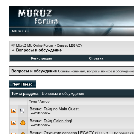
MUruZ.ru
MUruZ MU Online Forum
>
Сервер LEGACY
Вопросы и обсуждение
Регистрация
Справка
Вопросы и обсуждение
Советы новичкам, вопросы по игре и обсуждение
Темы раздела
: Вопросы и обсуждение
Тема
/
Автор
Важно:
Гайд по Main Quest.
-=Wolfshade=-
Важно:
Гайд Gaion ring!
-=Wolfshade=-
Важно:
Открытие сервера LEGACY
(
1
2
3
...
Последняя ст