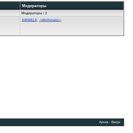
Модераторы
Модераторы : 2
AIRWALK
,
-=Wolfshade=-
Архив
-
Вверх