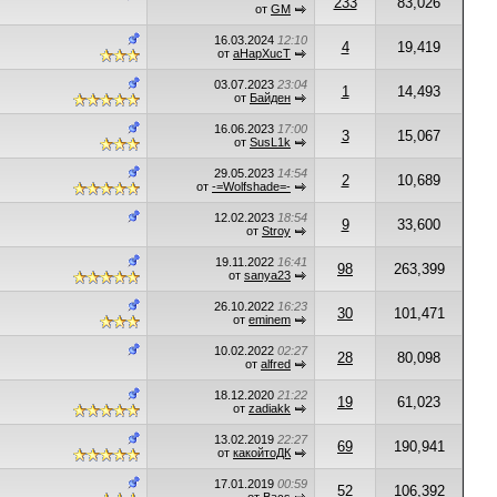
233
83,026
от
GM
16.03.2024
12:10
4
19,419
от
aHapXucT
03.07.2023
23:04
1
14,493
от
Байден
16.06.2023
17:00
3
15,067
от
SusL1k
29.05.2023
14:54
2
10,689
от
-=Wolfshade=-
12.02.2023
18:54
9
33,600
от
Stroy
19.11.2022
16:41
98
263,399
от
sanya23
26.10.2022
16:23
30
101,471
от
eminem
10.02.2022
02:27
28
80,098
от
alfred
18.12.2020
21:22
19
61,023
от
zadiakk
13.02.2019
22:27
69
190,941
от
какойтоДК
17.01.2019
00:59
52
106,392