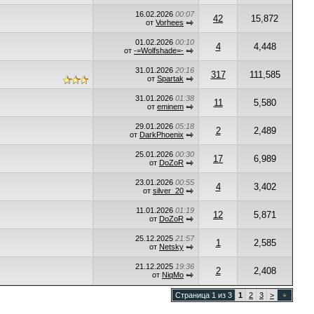
16.02.2026
00:07
42
15,872
от
Vorhees
01.02.2026
00:10
4
4,448
от
-=Wolfshade=-
31.01.2026
20:16
317
111,585
от
Spartak
31.01.2026
01:38
11
5,580
от
eminem
29.01.2026
05:18
2
2,489
от
DarkPhoenix
25.01.2026
00:30
17
6,989
от
DoZoR
23.01.2026
00:55
4
3,402
от
silver_20
11.01.2026
01:19
12
5,871
от
DoZoR
25.12.2025
21:57
1
2,585
от
Netsky
21.12.2025
19:36
2
2,408
от
NiqMo
Страница 1 из 3
1
2
3
>