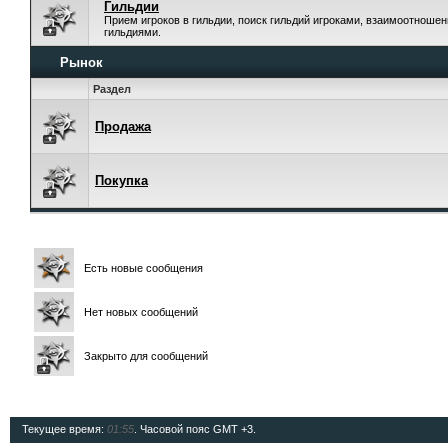
Гильдии
Прием игроков в гильдии, поиск гильдий игроками, взаимоотноше
гильдиями.
Рынок
Раздел
Продажа
Покупка
Есть новые сообщения
Нет новых сообщений
Закрыто для сообщений
Текущее время:
01:55
. Часовой пояс GMT +3.