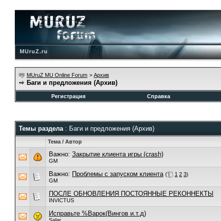
MUruZ.ru
MUruZ MU Online Forum
>
Архив
Баги и предложения (Архив)
Регистрация
Справка
Темы раздела
: Баги и предложения (Архив)
Тема
/
Автор
Важно:
Закрытие клиента игры (crash)
GM
Важно:
Проблемы с запуском клиента
(
1
2
3
)
GM
ПОСЛЕ ОБНОВЛЕНИЯ ПОСТОЯННЫЕ РЕКОННЕКТЫ
INVICTUS
Исправьте %Варок(Вингов и.т.д)
Salar