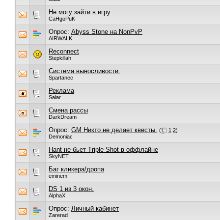
Не могу зайти в игру
CaHgoPuK
Опрос:
Abyss Stone на NonPvP
AIRWALK
Reconnect
Stepkillah
Система выносливости.
Spartanec
Реклама
Salar
Смена рассы
DarkDream
Опрос:
GM Никто не делает квесты.
(
1
2
)
Demoniac
Hant не бьет Triple Shot в оффлайне
SkyNET
Баг кликера/дропа
eminem
DS 1 из 3 окон.
AlphaX
Опрос:
Личный кабинет
Zarerad