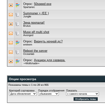
Опрос:
50speed exe
Spartanec
Summoner + (EE )
Junglie
Зена пропала((
Brutus
Muse elf multi shot
Avenged
Опрос:
Вернуть ночной дс?
eminem
Reboot the server
Oceanlab
Опрос:
Аукцион для сервера.
-=Wolfshade=-
Опции просмотра
Показаны темы с 1 по 20 из 955
Критерий сортировки
Порядок отображения
Показать