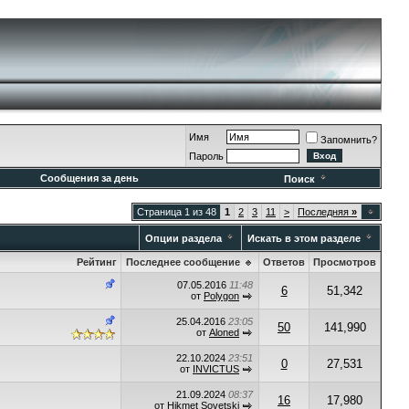
Имя
Запомнить?
Пароль
Сообщения за день
Поиск
Страница 1 из 48
1
2
3
11
>
Последняя
»
Опции раздела
Искать в этом разделе
Рейтинг
Последнее сообщение
Ответов
Просмотров
07.05.2016
11:48
6
51,342
от
Polygon
25.04.2016
23:05
50
141,990
от
Aloned
22.10.2024
23:51
0
27,531
от
INVICTUS
21.09.2024
08:37
16
17,980
от
Hikmet Sovetski