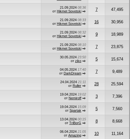
21.09.2024
08:36
7
47,495
от
Hikmet Sovetski
21.09.2024
08:33
16
30,956
от
Hikmet Sovetski
21.09.2024
08:32
9
18,989
от
Hikmet Sovetski
21.09.2024
08:10
7
23,875
от
Hikmet Sovetski
30.05.2024
23:50
5
15,674
от
ziko
04.05.2024
17:40
7
9,489
от
DarkDream
24.04.2024
21:11
28
25,594
от
Ruller
19.04.2024
19:02
3
7,396
от
Nemiroff
19.04.2024
15:09
5
7,560
от
Spartak
13.04.2024
00:15
8
8,668
от
TriBorG
06.04.2024
21:05
10
11,164
от
Amazing