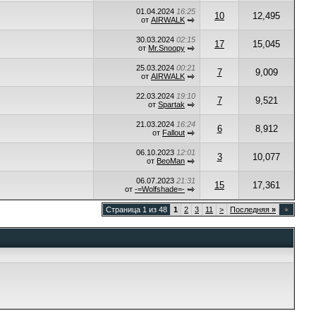
01.04.2024
16:25
10
12,495
от
AIRWALK
30.03.2024
02:15
17
15,045
от
Mr.Snoopy
25.03.2024
00:21
7
9,009
от
AIRWALK
22.03.2024
19:10
7
9,521
от
Spartak
21.03.2024
16:24
6
8,912
от
Fallout
06.10.2023
12:01
3
10,077
от
BeoMan
06.07.2023
21:31
15
17,361
от
-=Wolfshade=-
Страница 1 из 48
1
2
3
11
>
Последняя
»