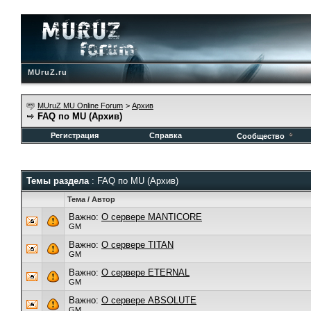
MUruZ.ru
MUruZ MU Online Forum
>
Архив
FAQ по MU (Архив)
Регистрация
Справка
Сообщество
Темы раздела
: FAQ по MU (Архив)
Тема
/
Автор
Важно:
О сервере MANTICORE
GM
Важно:
О сервере TITAN
GM
Важно:
О сервере ETERNAL
GM
Важно:
О сервере ABSOLUTE
GM