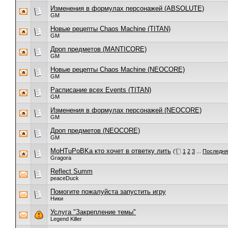
Изменения в формулах персонажей (ABSOLUTE)
GM
Новые рецепты Chaos Machine (TITAN)
GM
Дроп предметов (MANTICORE)
GM
Новые рецепты Chaos Machine (NEOCORE)
GM
Расписание всех Events (TITAN)
GM
Изменения в формулах персонажей (NEOCORE)
GM
Дроп предметов (NEOCORE)
GM
MoHTuPoBKa кто хочет в ответку лить
(
1
2
3
...
Последня
Gragora
Reflect Summ
peaceDuck
Помогите пожалуйста запустить игру
Ники
Услуга "Закрепление темы"
Legend Killer