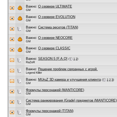
Важно:
О сервере ULTIMATE
GM
Важно:
О сервере EVOLUTION
GM
Важно:
Система ресетов (TITAN)
GM
Важно:
О сервере NEOCORE
GM
Важно:
О сервере CLASSIC
GM
Важно:
SEASON 5 [F.A.Q]
(
1
2
)
RaZeR
Важно:
Решение проблем связанных с игрой.
Legend Killer
Важно:
MUruZ 3D камера и улучшения клиента
(
1
2
3
)
GM
Формулы персонажей (MANTICORE)
GM
Система ранжирования (Grade) предметов (MANTICORE)
GM
Формулы персонажей (TITAN)
GM