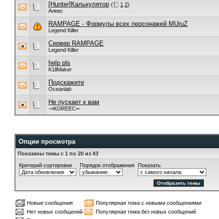
[Hunter]Калькулятор
(
1
2
)
Алекс
RAMPAGE - Формулы всех персонажей MUruZ
Legend Killer
Cервер RAMPAGE
Legend Killer
help pls
K1llMaker
Подскажите
Oceanlab
Не пускает к вам
-=KOREEC=-
Опции просмотра
Показаны темы с 1 по 20 из 43
Критерий сортировки
Порядок отображения
Показать
Новые сообщения
Популярная тема с новыми сообщениями
Нет новых сообщений
Популярная тема без новых сообщений